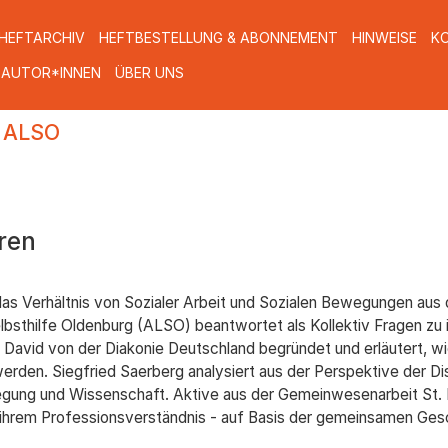
HEFTARCHIV
HEFTBESTELLUNG & ABONNEMENT
HINWEISE
K
 AUTOR*INNEN
ÜBER UNS
g ALSO
ren
das Verhältnis von Sozialer Arbeit und Sozialen Bewegungen aus 
lbsthilfe Oldenburg (ALSO) beantwortet als Kollektiv Fragen zu 
 David von der Diakonie Deutschland begründet und erläutert, wie
. Siegfried Saerberg analysiert aus der Perspektive der Disab
ung und Wissenschaft. Aktive aus der Gemeinwesenarbeit St. Pau
 ihrem Professionsverständnis - auf Basis der gemeinsamen Gesc