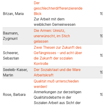
Der
geschlechterdifferenzierende
Bitzan, Maria
Blick
19
Zur Arbeit mit dem
weiblichen Gemeinwesen
Die Armen: Unnütz,
Baumann,
unerwünscht, im Stich
19
Zygmunt
gelassen
Zwei Thesen zur Zukunft des
Scheerer,
Gefängnisses - und acht über
19
Sebastian
die Zukunft der sozialen
Kontrolle
Seeleib-Kaiser,
Der Sozialstaat und die Ware
19
Martin
Arbeitskraft
Qualität muß unterschieden
werden!
Anmerkungen zur derzeitigen
Rose, Barbara
19
Qualitätsdebatte in der
Sozialen Arbeit aus Sicht der