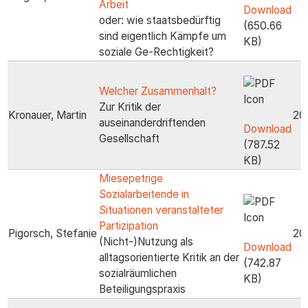
Arbeit
Download
oder: wie staatsbedürftig
(650.66
sind eigentlich Kämpfe um
KB)
soziale Ge-Rechtigkeit?
Welcher Zusammenhalt?
Zur Kritik der
Kronauer, Martin
20
auseinanderdriftenden
Download
Gesellschaft
(787.52
KB)
Miesepetrige
Sozialarbeitende in
Situationen veranstalteter
Partizipation
Pigorsch, Stefanie
20
(Nicht-)Nutzung als
Download
alltagsorientierte Kritik an der
(742.87
sozialräumlichen
KB)
Beteiligungspraxis