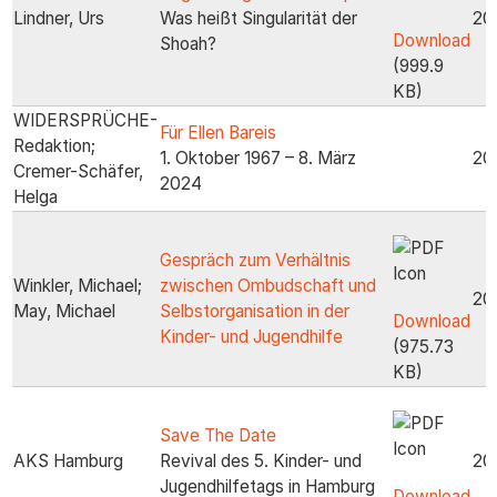
Lindner, Urs
Was heißt Singularität der
20
Download
Shoah?
(999.9
KB)
WIDERSPRÜCHE-
Für Ellen Bareis
Redaktion;
1. Oktober 1967 – 8. März
20
Cremer-Schäfer,
2024
Helga
Gespräch zum Verhältnis
Winkler, Michael;
zwischen Ombudschaft und
20
May, Michael
Selbstorganisation in der
Download
Kinder- und Jugendhilfe
(975.73
KB)
Save The Date
AKS Hamburg
Revival des 5. Kinder- und
20
Jugendhilfetags in Hamburg
Download