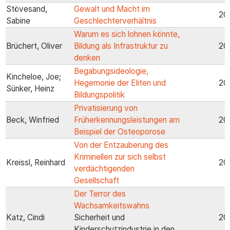
Stövesand,
Gewalt und Macht im
20
Sabine
Geschlechterverhältnis
Warum es sich lohnen könnte,
Brüchert, Oliver
Bildung als Infrastruktur zu
20
denken
Begabungsideologie,
Kincheloe, Joe;
Hegemonie der Eliten und
20
Sünker, Heinz
Bildungspolitik
Privatisierung von
Beck, Winfried
Früherkennungsleistungen am
20
Beispiel der Osteoporose
Von der Entzauberung des
Kriminellen zur sich selbst
Kreissl, Reinhard
20
verdächtigenden
Gesellschaft
Der Terror des
Wachsamkeitswahns
Katz, Cindi
Sicherheit und
20
Kinderschutzindustrie in den