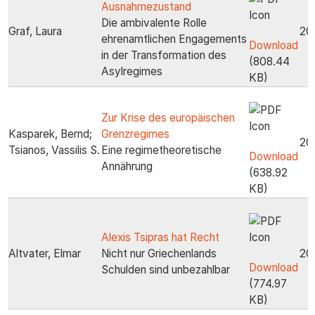
Ausnahmezustand
Die ambivalente Rolle
Graf, Laura
20
ehrenamtlichen Engagements
Download
in der Transformation des
(808.44
Asylregimes
KB)
Zur Krise des europäischen
Kasparek, Bernd;
Grenzregimes
20
Tsianos, Vassilis S.
Eine regimetheoretische
Download
Annährung
(638.92
KB)
Alexis Tsipras hat Recht
Altvater, Elmar
Nicht nur Griechenlands
20
Download
Schulden sind unbezahlbar
(774.97
KB)