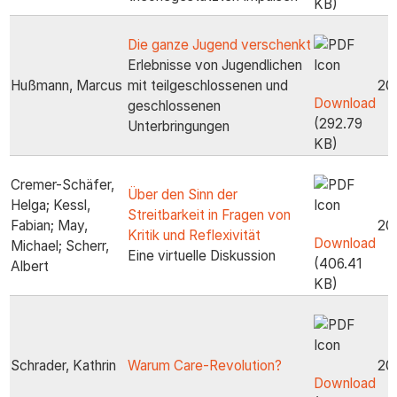
KB)
Die ganze Jugend verschenkt
Erlebnisse von Jugendlichen
Hußmann, Marcus
mit teilgeschlossenen und
20
Download
geschlossenen
(292.79
Unterbringungen
KB)
Cremer-Schäfer,
Über den Sinn der
Helga; Kessl,
Streitbarkeit in Fragen von
Fabian; May,
20
Kritik und Reflexivität
Download
Michael; Scherr,
Eine virtuelle Diskussion
(406.41
Albert
KB)
Schrader, Kathrin
Warum Care-Revolution?
20
Download