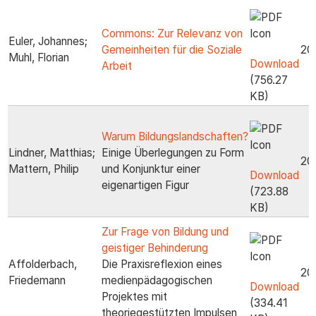
Commons: Zur Relevanz von
Euler, Johannes;
Gemeinheiten für die Soziale
20
Muhl, Florian
Download
Arbeit
(756.27
KB)
Warum Bildungslandschaften?
Lindner, Matthias;
Einige Überlegungen zu Form
20
Mattern, Philip
und Konjunktur einer
Download
eigenartigen Figur
(723.88
KB)
Zur Frage von Bildung und
geistiger Behinderung
Affolderbach,
Die Praxisreflexion eines
20
Friedemann
medienpädagogischen
Download
Projektes mit
(334.41
theoriegestützten Impulsen