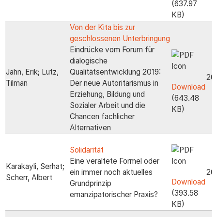
(637.97
KB)
Von der Kita bis zur
geschlossenen Unterbringung
Eindrücke vom Forum für
dialogische
Jahn, Erik; Lutz,
Qualitätsentwicklung 2019:
20
Tilman
Der neue Autoritarismus in
Download
Erziehung, Bildung und
(643.48
Sozialer Arbeit und die
KB)
Chancen fachlicher
Alternativen
Solidarität
Eine veraltete Formel oder
Karakayli, Serhat;
ein immer noch aktuelles
20
Scherr, Albert
Download
Grundprinzip
(393.58
emanzipatorischer Praxis?
KB)