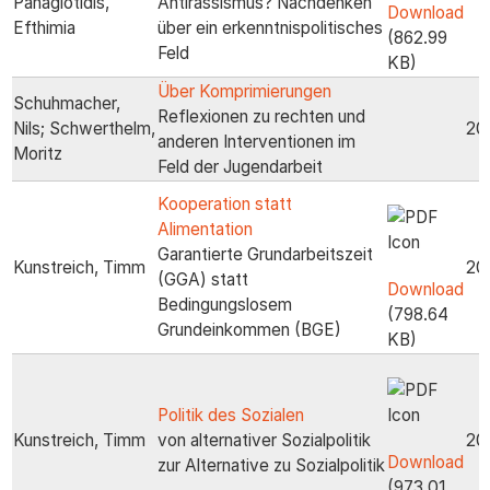
Panagiotidis,
Antirassismus? Nachdenken
Download
Efthimia
über ein erkenntnispolitisches
(862.99
Feld
KB)
Über Komprimierungen
Schuhmacher,
Reflexionen zu rechten und
Nils; Schwerthelm,
20
anderen Interventionen im
Moritz
Feld der Jugendarbeit
Kooperation statt
Alimentation
Garantierte Grundarbeitszeit
Kunstreich, Timm
20
(GGA) statt
Download
Bedingungslosem
(798.64
Grundeinkommen (BGE)
KB)
Politik des Sozialen
Kunstreich, Timm
von alternativer Sozialpolitik
20
Download
zur Alternative zu Sozialpolitik
(973.01