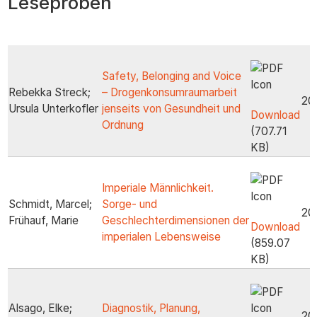
Leseproben
zum
Inhalt
Safety, Belonging and Voice
Rebekka Streck;
– Drogenkonsumraumarbeit
20
Ursula Unterkofler
jenseits von Gesundheit und
Download
Ordnung
(707.71
KB)
Imperiale Männlichkeit.
Schmidt, Marcel;
Sorge- und
20
Frühauf, Marie
Geschlechterdimensionen der
Download
imperialen Lebensweise
(859.07
KB)
Alsago, Elke;
Diagnostik, Planung,
20