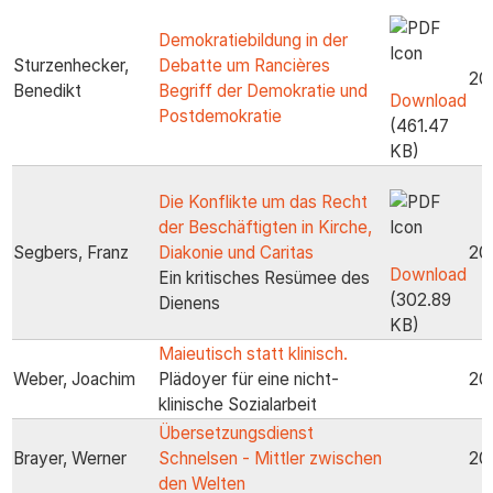
Demokratiebildung in der
Sturzenhecker,
Debatte um Rancières
20
Benedikt
Begriff der Demokratie und
Download
Postdemokratie
(461.47
KB)
Die Konflikte um das Recht
der Beschäftigten in Kirche,
Segbers, Franz
Diakonie und Caritas
20
Download
Ein kritisches Resümee des
(302.89
Dienens
KB)
Maieutisch statt klinisch.
Weber, Joachim
Plädoyer für eine nicht-
20
klinische Sozialarbeit
Übersetzungsdienst
Brayer, Werner
Schnelsen - Mittler zwischen
20
den Welten