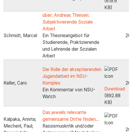
(619.6
KB)
über: Andreas Thiesen:
Subjektivierende Soziale
Arbeit
Schmidt, Marcel
Ein Theorieangebot für
20
Studierende, Praktizierende
und Lehrende der Sozialen
Arbeit
Die Rolle der akzeptierenden
Jugendarbeit im NSU-
Keller, Caro
Komplex
20
Download
Ein Kommentar von NSU-
(892.88
Watch
KB)
Das jeweils relevante
Kalpaka, Annita;
gemeinsame Dritte finden...
Mecheril, Paul;
Rassismuskritik und/oder
20