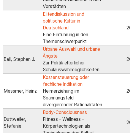
Vorstädten
Elitendiskussion und
politische Kultur in
Deutschland
20
Eine Einführung in den
Themenschwerpunkt
Urbane Auswahl und urbane
Ängste
Ball, Stephen J.
20
Zur Politik elterlicher
Schulauswahlmöglichkeiten
Kostensteuerung oder
fachliche Indikation
Messmer, Heinz
Heimerziehung im
20
Spannungsfeld
divergierender Rationalitäten
Body-Consciousness
Duttweiler,
Fitness - Wellness -
20
Stefanie
Körpertechnologien als
Technologien des Selbst