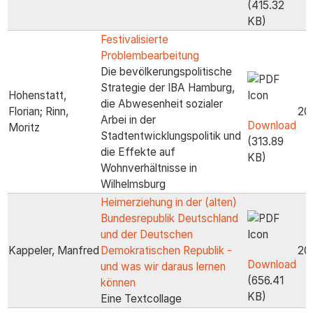
(415.32
KB)
Festivalisierte
Problembearbeitung
Die bevölkerungspolitische
Strategie der IBA Hamburg,
Hohenstatt,
die Abwesenheit sozialer
Florian; Rinn,
20
Arbei in der
Download
Moritz
Stadtentwicklungspolitik und
(313.89
die Effekte auf
KB)
Wohnverhältnisse in
Wilhelmsburg
Heimerziehung in der (alten)
Bundesrepublik Deutschland
und der Deutschen
Kappeler, Manfred
Demokratischen Republik -
20
Download
und was wir daraus lernen
(656.41
können
KB)
Eine Textcollage