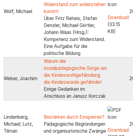
Widerstand zum widerstehen
Wolf, Michael
kommt
20
Download
Über Fritz Reheis, Stefan
(33.15
Denzler, Michael Görtler,
KB)
Johann Waas (Hrsg.):
Kompetenz zum Widerstand.
Eine Aufgabe für die
politische Bildung
Warum die
sozialpädagogische Sorge um
die Kindeswohlgefährdung
Weber, Joachim
20
die Kindeswürde gefährdet
Einige Gedanken im
Anschluss an Janusz Korczak
Lindenberg,
Bestärken durch Einsperren?
Michael; Lutz,
Pädagogische Begründungen
20
Download
Tilman
und organisatorische Zwänge