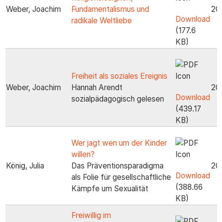
Weber, Joachim
Fundamentalismus und
20
Download
radikale Weltliebe
(177.6
KB)
Freiheit als soziales Ereignis
Weber, Joachim
Hannah Arendt
20
Download
sozialpädagogisch gelesen
(439.17
KB)
Wer jagt wen um der Kinder
willen?
König, Julia
Das Präventionsparadigma
20
Download
als Folie für gesellschaftliche
(388.66
Kämpfe um Sexualität
KB)
Freiwillig im