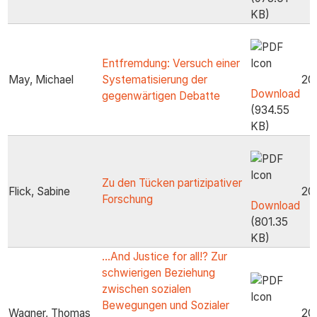
KB)
Entfremdung: Versuch einer
May, Michael
Systematisierung der
20
Download
gegenwärtigen Debatte
(934.55
KB)
Zu den Tücken partizipativer
Flick, Sabine
20
Forschung
Download
(801.35
KB)
...And Justice for all!? Zur
schwierigen Beziehung
zwischen sozialen
Bewegungen und Sozialer
Wagner, Thomas
20