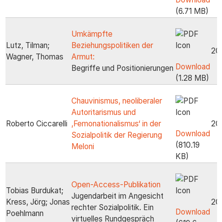
(6.71 MB)
Umkämpfte
Lutz, Tilman;
Beziehungspolitiken der
20
Wagner, Thomas
Armut:
Download
Begriffe und Positionierungen
(1.28 MB)
Chauvinismus, neoliberaler
Autoritarismus und
Roberto Ciccarelli
‚Femonationalismus‘ in der
20
Download
Sozialpolitik der Regierung
(810.19
Meloni
KB)
Open-Access-Publikation
Tobias Burdukat;
Jugendarbeit im Angesicht
Kress, Jörg; Jonas
20
rechter Sozialpolitik. Ein
Download
Poehlmann
virtuelles Rundgespräch