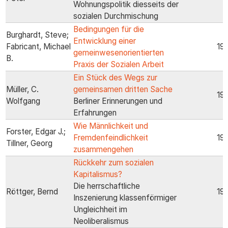
Wohnungspolitik diesseits der
sozialen Durchmischung
Bedingungen für die
Burghardt, Steve;
Entwicklung einer
Fabricant, Michael
19
gemeinwesenorientierten
B.
Praxis der Sozialen Arbeit
Ein Stück des Wegs zur
Müller, C.
gemeinsamen dritten Sache
19
Wolfgang
Berliner Erinnerungen und
Erfahrungen
Wie Männlichkeit und
Forster, Edgar J.;
Fremdenfeindlichkeit
19
Tillner, Georg
zusammengehen
Rückkehr zum sozialen
Kapitalismus?
Die herrschaftliche
Röttger, Bernd
19
Inszenierung klassenförmiger
Ungleichheit im
Neoliberalismus