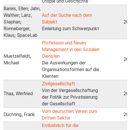
Utopie und Geschichte
Bareis, Ellen; Jahn,
Walther; Lanz,
Auf der Suche nach dem
Stephan;
Subjekt
20
Ronneberger,
Einleitung zum Schwerpunkt
Klaus; SpaceLab
Profession und Neues
Management in den Sozialen
Muetzelfeldt,
Diensten
20
Michael
Die Auswirkungen der
Organisationsformen auf die
Klienten
Zivilgesellschaft
Von der Vergesellschaftung
Thaa, Winfried
20
der Politik zur Privatisierung
der Gesellschaft
Vom deutschen Verein zum
Düchting, Frank
20
Dritten Sektor
Entbehrlich für die