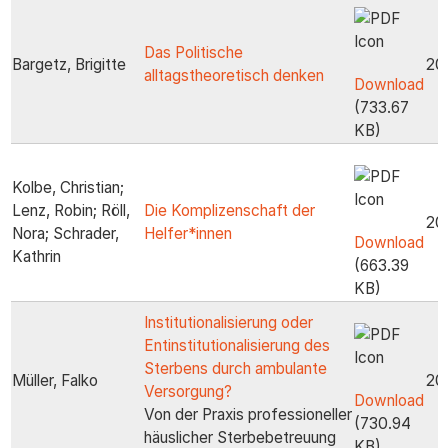
Das Politische
Bargetz, Brigitte
20
alltagstheoretisch denken
Download
(733.67
KB)
Kolbe, Christian;
Lenz, Robin; Röll,
Die Komplizenschaft der
20
Nora; Schrader,
Helfer*innen
Download
Kathrin
(663.39
KB)
Institutionalisierung oder
Entinstitutionalisierung des
Sterbens durch ambulante
Müller, Falko
20
Versorgung?
Download
Von der Praxis professioneller
(730.94
häuslicher Sterbebetreuung
KB)