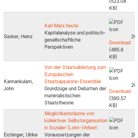
(523.08
KB)
Karl Marx heute
Kapitalanalyse und politisch-
Sünker, Heinz
20
gesellschaftliche
Download
Perspektiven
(485.6
KB)
Von der Staatsableitung zum
Europäischen
Kannankulam,
Staatsapparate-Ensemble
20
John
Grundzüge und Debatten der
Download
materialistischen
(390.57
Staatstheorie
KB)
Möglichkeitsräume von
kollektiver Selbstorganisation
in Sozialer (Lohn-)Arbeit:
Eichinger, Ulrike
Voraussetzungen der
20