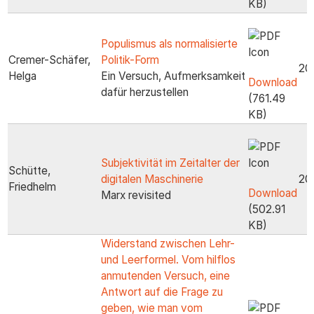
KB)
Populismus als normalisierte
Cremer-Schäfer,
Politik-Form
20
Helga
Ein Versuch, Aufmerksamkeit
Download
dafür herzustellen
(761.49
KB)
Subjektivität im Zeitalter der
Schütte,
digitalen Maschinerie
20
Friedhelm
Download
Marx revisited
(502.91
KB)
Widerstand zwischen Lehr-
und Leerformel. Vom hilflos
anmutenden Versuch, eine
Antwort auf die Frage zu
geben, wie man vom