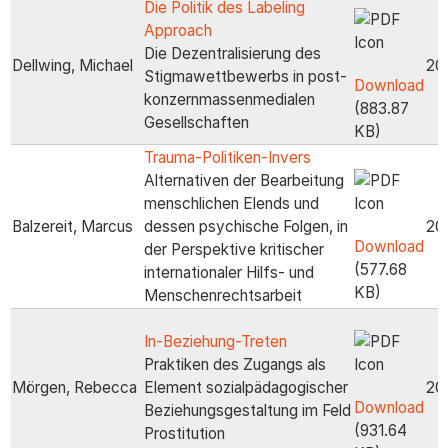
Die Politik des Labeling
Approach
Die Dezentralisierung des
Dellwing, Michael
20
Stigmawettbewerbs in post-
Download
konzernmassenmedialen
(883.87
Gesellschaften
KB)
Trauma-Politiken-Invers
Alternativen der Bearbeitung
menschlichen Elends und
Balzereit, Marcus
dessen psychische Folgen, in
20
Download
der Perspektive kritischer
(577.68
internationaler Hilfs- und
KB)
Menschenrechtsarbeit
In-Beziehung-Treten
Praktiken des Zugangs als
Mörgen, Rebecca
Element sozialpädagogischer
20
Download
Beziehungsgestaltung im Feld
(931.64
Prostitution