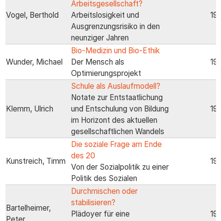
Arbeitsgesellschaft?
Vogel, Berthold
Arbeitslosigkeit und
19
Ausgrenzungsrisiko in den
neunziger Jahren
Bio-Medizin und Bio-Ethik
Wunder, Michael
Der Mensch als
19
Optimierungsprojekt
Schule als Auslaufmodell?
Notate zur Entstaatlichung
Klemm, Ulrich
und Entschulung von Bildung
19
im Horizont des aktuellen
gesellschaftlichen Wandels
Die soziale Frage am Ende
des 20
Kunstreich, Timm
19
Von der Sozialpolitik zu einer
Politik des Sozialen
Durchmischen oder
stabilisieren?
Bartelheimer,
Plädoyer für eine
19
Peter