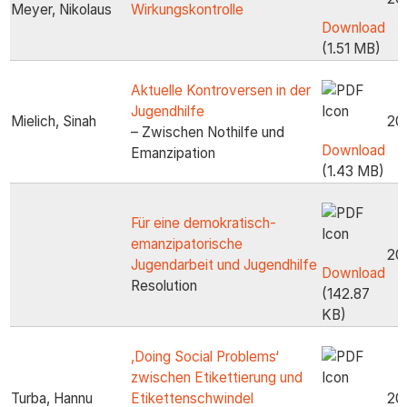
Meyer, Nikolaus
Wirkungskontrolle
Download
(1.51 MB)
Aktuelle Kontroversen in der
Jugendhilfe
Mielich, Sinah
20
– Zwischen Nothilfe und
Download
Emanzipation
(1.43 MB)
Für eine demokratisch-
emanzipatorische
20
Jugendarbeit und Jugendhilfe
Download
Resolution
(142.87
KB)
‚Doing Social Problems‘
zwischen Etikettierung und
Turba, Hannu
Etikettenschwindel
20