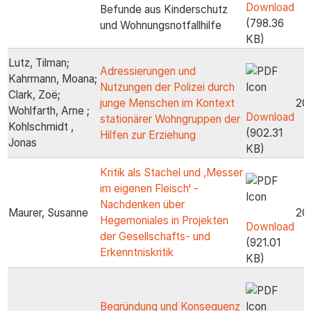
Download
Befunde aus Kinderschutz
(798.36
und Wohnungsnotfallhilfe
KB)
Lutz, Tilman;
Adressierungen und
Kahrmann, Moana;
Nutzungen der Polizei durch
Clark, Zoë;
junge Menschen im Kontext
20
Wohlfarth, Arne ;
Download
stationärer Wohngruppen der
Kohlschmidt ,
(902.31
Hilfen zur Erziehung
Jonas
KB)
Kritik als Stachel und ‚Messer
im eigenen Fleisch‘ -
Nachdenken über
Maurer, Susanne
20
Hegemoniales in Projekten
Download
der Gesellschafts- und
(921.01
Erkenntniskritik
KB)
Begründung und Konsequenz