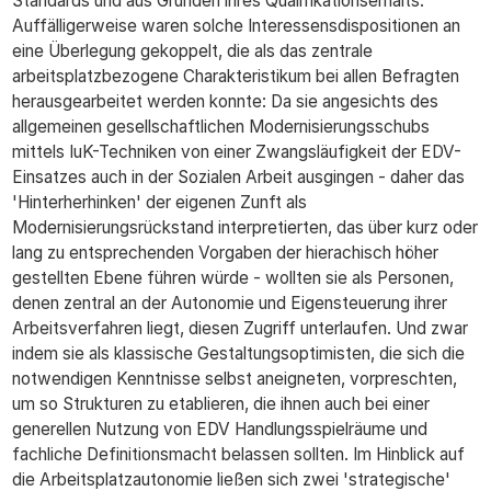
Standards und aus Gründen ihres Qualifikationserhalts.
Auffälligerweise waren solche Interessensdispositionen an
eine Überlegung gekoppelt, die als das zentrale
arbeitsplatzbezogene Charakteristikum bei allen Befragten
herausgearbeitet werden konnte: Da sie angesichts des
allgemeinen gesellschaftlichen Modernisierungsschubs
mittels IuK-Techniken von einer Zwangsläufigkeit der EDV-
Einsatzes auch in der Sozialen Arbeit ausgingen - daher das
'Hinterherhinken' der eigenen Zunft als
Modernisierungsrückstand interpretierten, das über kurz oder
lang zu entsprechenden Vorgaben der hierachisch höher
gestellten Ebene führen würde - wollten sie als Personen,
denen zentral an der Autonomie und Eigensteuerung ihrer
Arbeitsverfahren liegt, diesen Zugriff unterlaufen. Und zwar
indem sie als klassische Gestaltungsoptimisten, die sich die
notwendigen Kenntnisse selbst aneigneten, vorpreschten,
um so Strukturen zu etablieren, die ihnen auch bei einer
generellen Nutzung von EDV Handlungsspielräume und
fachliche Definitionsmacht belassen sollten. Im Hinblick auf
die Arbeitsplatzautonomie ließen sich zwei 'strategische'