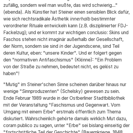
zufällig, sondern weil man wußte, das wird schwierig..."
(ebenda). Als Künstler hat Steiner einen sensiblen Blick dafür,
wie sich rechtsradikale Ästhetik
innerhalb
bestimmter
verordneter Rituale entwickeln kann (z.B. disziplinierter FDJ-
Fackelzug); und er kommt zur wichtigen conclusio: Skins und
Faschos stehen nicht imaginär außerhalb der Gesellschaft,
der Norm, sondern sie sind
in
der Jugendscene, sind Teil
deren Kultur, eben: "unsere Kinder". Und er folgert gegen
den "normativen Antifaschismus" (Klönne): "Ein Problem
von der Straße zu nehmen, bedeutet nicht, es gelöst zu
haben"!
"Mutig" im Steiner'schen Sinne scheinen darüber hinaus nur
wenige "Sinnproduzenten" (Schelsky) gewesen zu sein.
Ende Februar 1989 wurde in der Ostberliner Stadtbibliothek
mit der Veranstaltung "Faschismus und Gegenwart. Vom
Umgang mit einem Erbe" erstmals öffentlich zum Thema
diskutiert. Wahrscheinlich gehörte damals wirklich Mut dazu,
coram publico zu sagen, unter "Erbe" sei bislang einseitig der
"fortschrittliche Teil der Geschichte" (Bauernkriege, 1848,