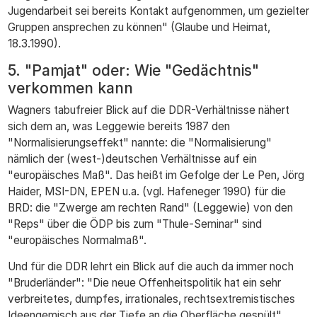
Jugendarbeit sei bereits Kontakt aufgenommen, um gezielter
Gruppen ansprechen zu können" (Glaube und Heimat,
18.3.1990).
5. "Pamjat" oder: Wie "Gedächtnis"
verkommen kann
Wagners tabufreier Blick auf die DDR-Verhältnisse nähert
sich dem an, was Leggewie bereits 1987 den
"Normalisierungseffekt" nannte: die "Normalisierung"
nämlich der (west-)deutschen Verhältnisse auf ein
"europäisches Maß". Das heißt im Gefolge der Le Pen, Jörg
Haider, MSI-DN, EPEN u.a. (vgl. Hafeneger 1990) für die
BRD: die "Zwerge am rechten Rand" (Leggewie) von den
"Reps" über die ÖDP bis zum "Thule-Seminar" sind
"europäisches Normalmaß".
Und für die DDR lehrt ein Blick auf die auch da immer noch
"Bruderländer": "Die neue Offenheitspolitik hat ein sehr
verbreitetes, dumpfes, irrationales, rechtsextremistisches
Ideengemisch aus der Tiefe an die Oberfläche gespült"