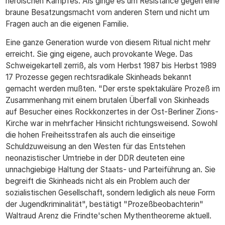
heroischen Kampfes. Als ginge es um Resistance gegen eine
braune Besatzungsmacht vom anderen Stern und nicht um
Fragen auch an die eigenen Familie.
Eine ganze Generation wurde von diesem Ritual nicht mehr
erreicht. Sie ging eigene, auch provokante Wege. Das
Schweigekartell zerriß, als vom Herbst 1987 bis Herbst 1989
17 Prozesse gegen rechtsradikale Skinheads bekannt
gemacht werden mußten. "Der erste spektakuläre Prozeß im
Zusammenhang mit einem brutalen Überfall von Skinheads
auf Besucher eines Rockkonzertes in der Ost-Berliner Zions-
Kirche war in mehrfacher Hinsicht richtungsweisend. Sowohl
die hohen Freiheitsstrafen als auch die einseitige
Schuldzuweisung an den Westen für das Entstehen
neonazistischer Umtriebe in der DDR deuteten eine
unnachgiebige Haltung der Staats- und Parteiführung an. Sie
begreift die Skinheads nicht als ein Problem auch der
sozialistischen Gesellschaft, sondern lediglich als neue Form
der Jugendkriminalität", bestätigt "Prozeßbeobachterin"
Waltraud Arenz die Frindte'schen Mythentheoreme aktuell.