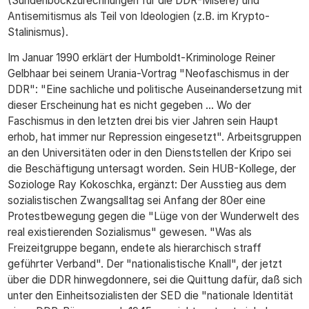
(Sündenbockzurechnungen für die DDR-Misere) und
Antisemitismus als Teil von Ideologien (z.B. im Krypto-
Stalinismus).
Im Januar 1990 erklärt der Humboldt-Kriminologe Reiner
Gelbhaar bei seinem Urania-Vortrag "Neofaschismus in der
DDR": "Eine sachliche und politische Auseinandersetzung mit
dieser Erscheinung hat es nicht gegeben ... Wo der
Faschismus in den letzten drei bis vier Jahren sein Haupt
erhob, hat immer nur Repression eingesetzt". Arbeitsgruppen
an den Universitäten oder in den Dienststellen der Kripo sei
die Beschäftigung untersagt worden. Sein HUB-Kollege, der
Soziologe Ray Kokoschka, ergänzt: Der Ausstieg aus dem
sozialistischen Zwangsalltag sei Anfang der 80er eine
Protestbewegung gegen die "Lüge von der Wunderwelt des
real existierenden Sozialismus" gewesen. "Was als
Freizeitgruppe begann, endete als hierarchisch straff
geführter Verband". Der "nationalistische Knall", der jetzt
über die DDR hinwegdonnere, sei die Quittung dafür, daß sich
unter den Einheitsozialisten der SED die "nationale Identität