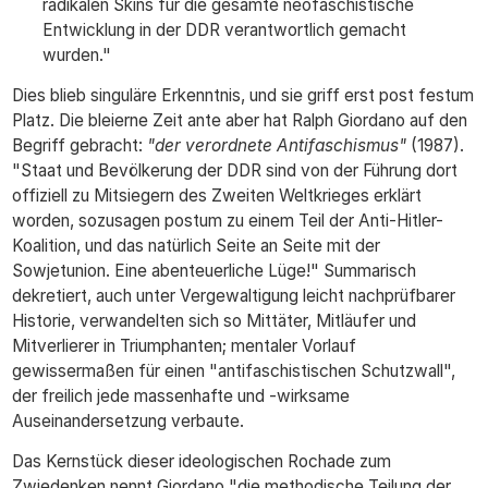
radikalen Skins für die gesamte neofaschistische
Entwicklung in der DDR verantwortlich gemacht
wurden."
Dies blieb singuläre Erkenntnis, und sie griff erst post festum
Platz. Die bleierne Zeit ante aber hat Ralph Giordano auf den
Begriff gebracht:
"der verordnete Antifaschismus"
(1987).
"Staat und Bevölkerung der DDR sind von der Führung dort
offiziell zu Mitsiegern des Zweiten Weltkrieges erklärt
worden, sozusagen postum zu einem Teil der Anti-Hitler-
Koalition, und das natürlich Seite an Seite mit der
Sowjetunion. Eine abenteuerliche Lüge!" Summarisch
dekretiert, auch unter Vergewaltigung leicht nachprüfbarer
Historie, verwandelten sich so Mittäter, Mitläufer und
Mitverlierer in Triumphanten; mentaler Vorlauf
gewissermaßen für einen "antifaschistischen Schutzwall",
der freilich jede massenhafte und -wirksame
Auseinandersetzung verbaute.
Das Kernstück dieser ideologischen Rochade zum
Zwiedenken nennt Giordano "die methodische Teilung der