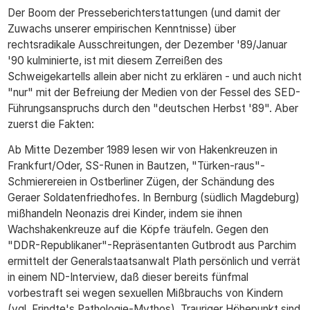
Der Boom der Presseberichterstattungen (und damit der
Zuwachs unserer empirischen Kenntnisse) über
rechtsradikale Ausschreitungen, der Dezember '89/Januar
'90 kulminierte, ist mit diesem Zerreißen des
Schweigekartells allein aber nicht zu erklären - und auch nicht
"nur" mit der Befreiung der Medien von der Fessel des SED-
Führungsanspruchs durch den "deutschen Herbst '89". Aber
zuerst die Fakten:
Ab Mitte Dezember 1989 lesen wir von Hakenkreuzen in
Frankfurt/Oder, SS-Runen in Bautzen, "Türken-raus"-
Schmierereien in Ostberliner Zügen, der Schändung des
Geraer Soldatenfriedhofes. In Bernburg (südlich Magdeburg)
mißhandeln Neonazis drei Kinder, indem sie ihnen
Wachshakenkreuze auf die Köpfe träufeln. Gegen den
"DDR-Republikaner"-Repräsentanten Gutbrodt aus Parchim
ermittelt der Generalstaatsanwalt Plath persönlich und verrät
in einem ND-Interview, daß dieser bereits fünfmal
vorbestraft sei wegen sexuellen Mißbrauchs von Kindern
(vgl. Frindte's Pathologie-Mythos). Trauriger Höhepunkt sind