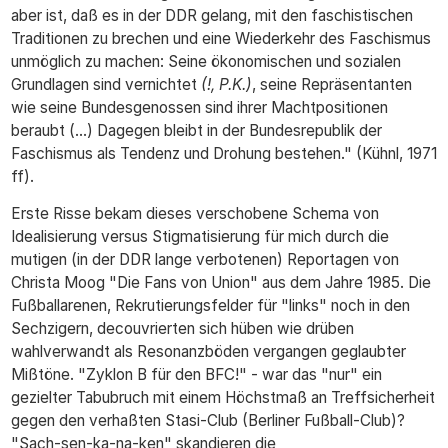
aber ist, daß es in der DDR gelang, mit den faschistischen
Traditionen zu brechen und eine Wiederkehr des Faschismus
unmöglich zu machen: Seine ökonomischen und sozialen
Grundlagen sind vernichtet
(!, P.K.)
, seine Repräsentanten
wie seine Bundesgenossen sind ihrer Machtpositionen
beraubt (...) Dagegen bleibt in der Bundesrepublik der
Faschismus als Tendenz und Drohung bestehen." (Kühnl, 1971
ff).
Erste Risse bekam dieses verschobene Schema von
Idealisierung versus Stigmatisierung für mich durch die
mutigen (in der DDR lange verbotenen) Reportagen von
Christa Moog "Die Fans von Union" aus dem Jahre 1985. Die
Fußballarenen, Rekrutierungsfelder für "links" noch in den
Sechzigern, decouvrierten sich hüben wie drüben
wahlverwandt als Resonanzböden vergangen geglaubter
Mißtöne. "Zyklon B für den BFC!" - war das "nur" ein
gezielter Tabubruch mit einem Höchstmaß an Treffsicherheit
gegen den verhaßten Stasi-Club (Berliner Fußball-Club)?
"Sach-sen-ka-na-ken" skandieren die