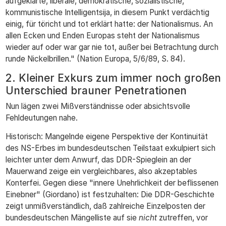
aufgeklärte, liberale, demokratische, sozialistische,
kommunistische Intelligentsija, in diesem Punkt verdächtig
einig, für töricht und tot erklärt hatte: der Nationalismus. An
allen Ecken und Enden Europas steht der Nationalismus
wieder auf oder war gar nie tot, außer bei Betrachtung durch
runde Nickelbrillen." (Nation Europa, 5/6/89, S. 84).
2. Kleiner Exkurs zum immer noch großen
Unterschied brauner Penetrationen
Nun lägen zwei Mißverständnisse oder absichtsvolle
Fehldeutungen nahe.
Historisch: Mangelnde eigene Perspektive der Kontinuität
des NS-Erbes im bundesdeutschen Teilstaat exkulpiert sich
leichter unter dem Anwurf, das DDR-Spieglein an der
Mauerwand zeige ein vergleichbares, also akzeptables
Konterfei. Gegen diese "innere Unehrlichkeit der beflissenen
Einebner" (Giordano) ist festzuhalten: Die DDR-Geschichte
zeigt unmißverständlich, daß zahlreiche Einzelposten der
bundesdeutschen Mängelliste auf sie
nicht
zutreffen, vor