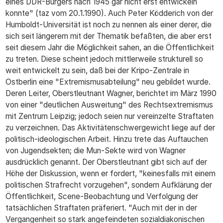
eines DDR-Bürgers nach 1945 gar nicht erst entwickeln
konnte" (taz vom 20.1.1990). Auch Peter Ködderich von der
Humboldt-Universität ist noch zu nennen als einer derer, die
sich seit längerem mit der Thematik befaßten, die aber erst
seit diesem Jahr die Möglichkeit sahen, an die Öffentlichkeit
zu treten. Diese scheint jedoch mittlerweile strukturell so
weit entwickelt zu sein, daß bei der Kripo-Zentrale in
Ostberlin eine "Extremismusabteilung" neu gebildet wurde.
Deren Leiter, Oberstleutnant Wagner, berichtet im März 1990
von einer "deutlichen Ausweitung" des Rechtsextremismus
mit Zentrum Leipzig; jedoch seien nur vereinzelte Straftaten
zu verzeichnen. Das Aktivitätenschwergewicht liege auf der
politisch-ideologischen Arbeit. Hinzu trete das Auftauchen
von Jugendsekten; die Mun-Sekte wird von Wagner
ausdrücklich genannt. Der Oberstleutnant gibt sich auf der
Höhe der Diskussion, wenn er fordert, "keinesfalls mit einem
politischen Strafrecht vorzugehen", sondern Aufklärung der
Öffentlichkeit, Scene-Beobachtung und Verfolgung der
tatsächlichen Straftaten präferiert. "Auch mit der in der
Vergangenheit so stark angefeindeten sozialdiakonischen