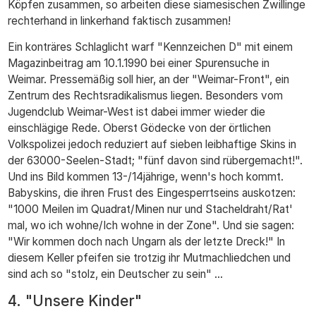
Köpfen zusammen, so arbeiten diese siamesischen Zwillinge
rechterhand in linkerhand faktisch zusammen!
Ein konträres Schlaglicht warf "Kennzeichen D" mit einem
Magazinbeitrag am 10.1.1990 bei einer Spurensuche in
Weimar. Pressemäßig soll hier, an der "Weimar-Front", ein
Zentrum des Rechtsradikalismus liegen. Besonders vom
Jugendclub Weimar-West ist dabei immer wieder die
einschlägige Rede. Oberst Gödecke von der örtlichen
Volkspolizei jedoch reduziert auf sieben leibhaftige Skins in
der 63000-Seelen-Stadt; "fünf davon sind rübergemacht!".
Und ins Bild kommen 13-/14jährige, wenn's hoch kommt.
Babyskins, die ihren Frust des Eingesperrtseins auskotzen:
"1000 Meilen im Quadrat/Minen nur und Stacheldraht/Rat'
mal, wo ich wohne/Ich wohne in der Zone". Und sie sagen:
"Wir kommen doch nach Ungarn als der letzte Dreck!" In
diesem Keller pfeifen sie trotzig ihr Mutmachliedchen und
sind ach so "stolz, ein Deutscher zu sein" ...
4. "Unsere Kinder"