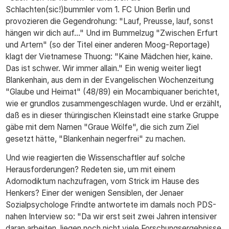
Schlachten(sic!)bummler vom 1. FC Union Berlin und
provozieren die Gegendrohung: "Lauf, Preusse, lauf, sonst
hängen wir dich auf..." Und im Bummelzug "Zwischen Erfurt
und Artern" (so der Titel einer anderen Moog-Reportage)
klagt der Vietnamese Thuong: "Kaine Mädchen hier, kaine.
Das ist schwer. Wir immer allain." Ein wenig weiter liegt
Blankenhain, aus dem in der Evangelischen Wochenzeitung
"Glaube und Heimat" (48/89) ein Mocambiquaner berichtet,
wie er grundlos zusammengeschlagen wurde. Und er erzählt,
daß es in dieser thüringischen Kleinstadt eine starke Gruppe
gäbe mit dem Namen "Graue Wölfe", die sich zum Ziel
gesetzt hätte, "Blankenhain negerfrei" zu machen.
Und wie reagierten die Wissenschaftler auf solche
Herausforderungen? Redeten sie, um mit einem
Adornodiktum nachzufragen, vom Strick im Hause des
Henkers? Einer der wenigen Sensiblen, der Jenaer
Sozialpsychologe Frindte antwortete im damals noch PDS-
nahen Interview so: "Da wir erst seit zwei Jahren intensiver
daran arbeiten, liegen noch nicht viele Forschungsergebnisse