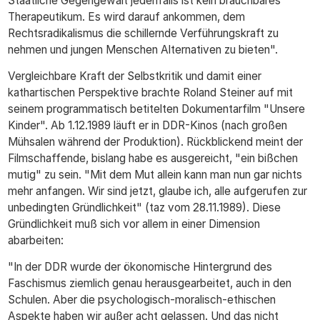
Staatliche Gegengewalt jedenfalls ist kein brauchbares
Therapeutikum. Es wird darauf ankommen, dem
Rechtsradikalismus die schillernde Verführungskraft zu
nehmen und jungen Menschen Alternativen zu bieten".
Vergleichbare Kraft der Selbstkritik und damit einer
kathartischen Perspektive brachte Roland Steiner auf mit
seinem programmatisch betitelten Dokumentarfilm "Unsere
Kinder". Ab 1.12.1989 läuft er in DDR-Kinos (nach großen
Mühsalen während der Produktion). Rückblickend meint der
Filmschaffende, bislang habe es ausgereicht, "ein bißchen
mutig" zu sein. "Mit dem Mut allein kann man nun gar nichts
mehr anfangen. Wir sind jetzt, glaube ich, alle aufgerufen zur
unbedingten Gründlichkeit" (taz vom 28.11.1989). Diese
Gründlichkeit muß sich vor allem in einer Dimension
abarbeiten:
"In der DDR wurde der ökonomische Hintergrund des
Faschismus ziemlich genau herausgearbeitet, auch in den
Schulen. Aber die psychologisch-moralisch-ethischen
Aspekte haben wir außer acht gelassen. Und das nicht