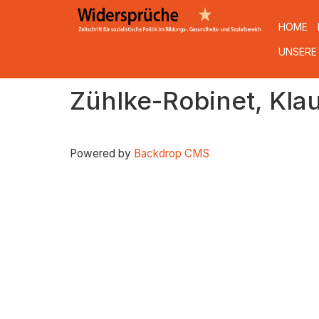
HOME
UNSERE
Direkt
Zühlke-Robinet, Kla
zum
Inhalt
Powered by
Backdrop CMS