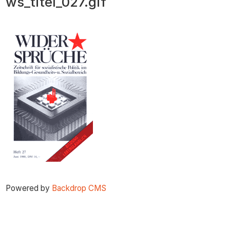
ws_titel_027.gif
zum
Inhalt
Powered by
Backdrop CMS