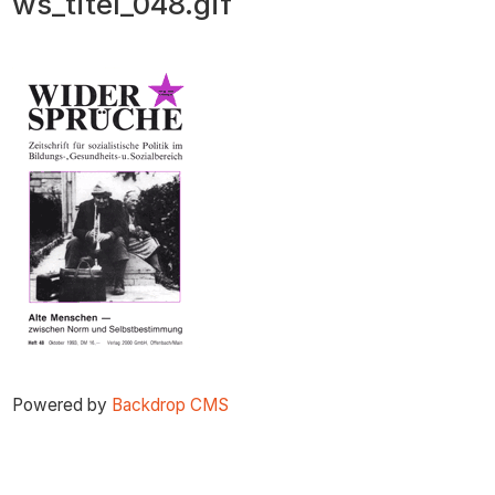
ws_titel_048.gif
zum
Inhalt
Powered by
Backdrop CMS