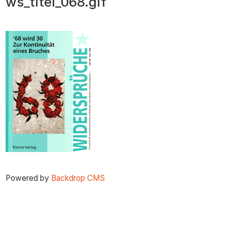
ws_titel_068.gif
zum
Inhalt
Powered by
Backdrop CMS