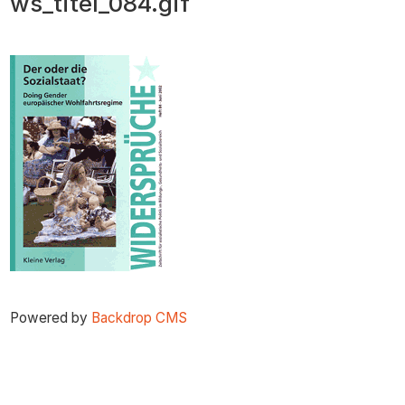
ws_titel_084.gif
zum
Inhalt
Powered by
Backdrop CMS