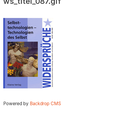
ws_titel_087.gif
zum
Inhalt
Powered by
Backdrop CMS