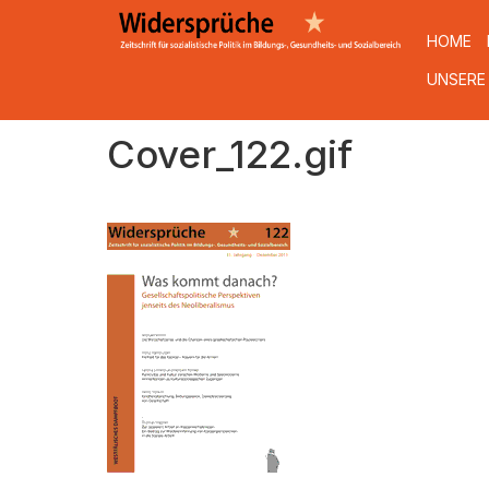
HOME
UNSERE
Direkt
Cover_122.gif
zum
Inhalt