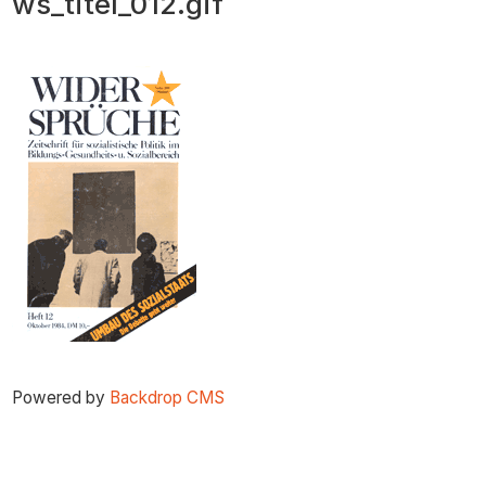
ws_titel_012.gif
zum
Inhalt
Powered by
Backdrop CMS