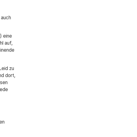
 auch
) eine
l auf,
einende
Leid zu
d dort,
osen
rede
en