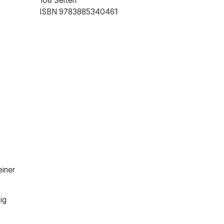
108 Seiten
ISBN 9783885340461
einer
ig