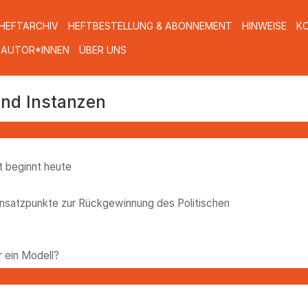
HEFTARCHIV
HEFTBESTELLUNG & ABONNEMENT
HINWEISE
K
 AUTOR*INNEN
ÜBER UNS
und Instanzen
t beginnt heute
nsatzpunkte zur Rückgewinnung des Politischen
r ein Modell?