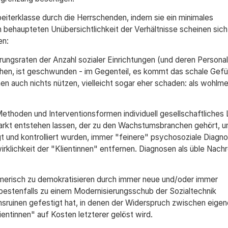
beiterklasse durch die Herrschenden, indem sie ein minimales
 behaupteten Unübersichtlichkeit der Verhältnisse scheinen sich
en:
ungsraten der Anzahl sozialer Einrichtungen (und deren Personal
en, ist geschwunden - im Gegenteil, es kommt das schale Gefüh
en auch nichts nützen, vielleicht sogar eher schaden: als wohlm
thoden und Interventionsformen individuell gesellschaftliches 
Markt entstehen lassen, der zu den Wachstumsbranchen gehört, un
 und kontrolliert wurden, immer "feinere" psychosoziale Diagn
irklichkeit der "Klientinnen" entfernen. Diagnosen als üble Nach
rmerisch zu demokratisieren durch immer neue und/oder immer
t bestenfalls zu einem Modernisierungsschub der Sozialtechnik
sruinen gefestigt hat, in denen der Widerspruch zwischen eigen
ntinnen" auf Kosten letzterer gelöst wird.