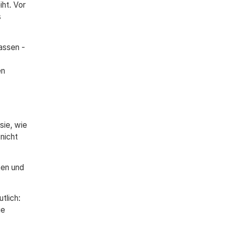
iht. Vor
s
lassen -
en
sie, wie
nicht
ten und
tlich:
ie