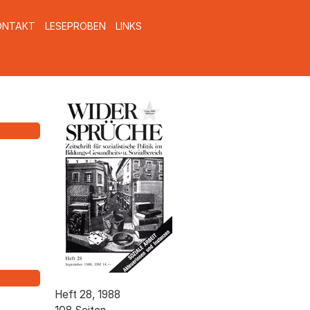
ONTAKT
LESEPROBEN
LINKS
ws_titel_028.gif
Heft 28, 1988