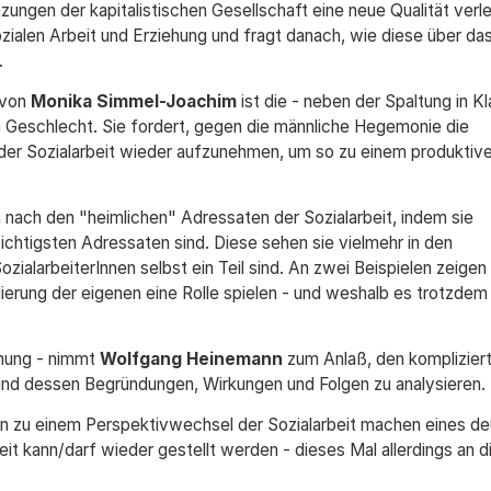
zungen der kapitalistischen Gesellschaft eine neue Qualität verle
ialen Arbeit und Erziehung und fragt danach, wie diese über da
.
 von
Monika Simmel-Joachim
ist die - neben der Spaltung in K
 Geschlecht. Sie fordert, gegen die männliche Hegemonie die
 der Sozialarbeit wieder aufzunehmen, um so zu einem produktiv
 nach den "heimlichen" Adressaten der Sozialarbeit, indem sie
chtigsten Adressaten sind. Diese sehen sie vielmehr in den
ialarbeiterInnen selbst ein Teil sind. An zwei Beispielen zeigen 
ierung der eigenen eine Rolle spielen - und weshalb es trotzdem 
ehung - nimmt
Wolfgang Heinemann
zum Anlaß, den komplizier
 und dessen Begründungen, Wirkungen und Folgen zu analysieren.
en zu einem Perspektivwechsel der Sozialarbeit machen eines deu
eit kann/darf wieder gestellt werden - dieses Mal allerdings an d