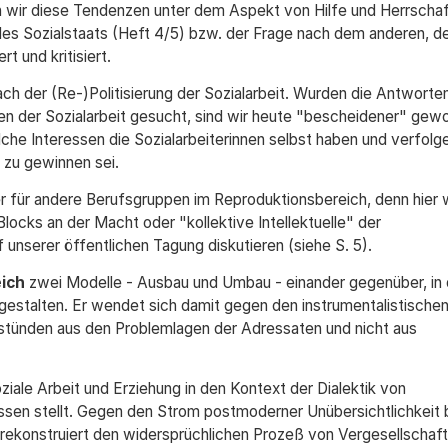
ir diese Tendenzen unter dem Aspekt von Hilfe und Herrschaf
 des Sozialstaats (Heft 4/5) bzw. der Frage nach dem anderen, 
t und kritisiert.
ch der (Re-)Politisierung der Sozialarbeit. Wurden die Antworte
en der Sozialarbeit gesucht, sind wir heute "bescheidener" gewo
che Interessen die Sozialarbeiterinnen selbst haben und verfolg
 zu gewinnen sei.
r für andere Berufsgruppen im Reproduktionsbereich, denn hier w
ocks an der Macht oder "kollektive Intellektuelle" der
unserer öffentlichen Tagung diskutieren (siehe S. 5).
ich
zwei Modelle - Ausbau und Umbau - einander gegenüber, in
 gestalten. Er wendet sich damit gegen den instrumentalistische
ntstünden aus den Problemlagen der Adressaten und nicht aus
ziale Arbeit und Erziehung in den Kontext der Dialektik von
ssen stellt. Gegen den Strom postmoderner Unübersichtlichkeit 
nd rekonstruiert den widersprüchlichen Prozeß von Vergesellschaf