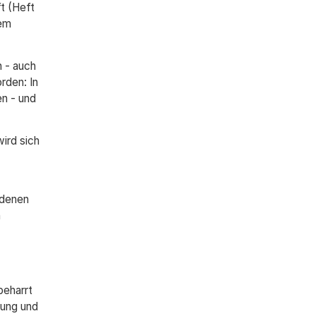
t (Heft
dem
n - auch
rden: In
en - und
ird sich
 denen
n
beharrt
tung und