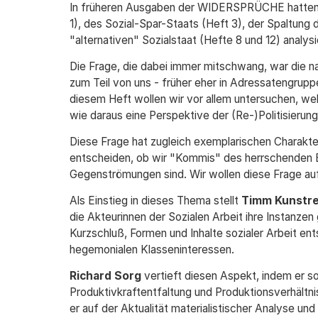
In früheren Ausgaben der WIDERSPRÜCHE hatten w
1), des Sozial-Spar-Staats (Heft 3), der Spaltung
"alternativen" Sozialstaat (Hefte 8 und 12) analysier
Die Frage, die dabei immer mitschwang, war die na
zum Teil von uns - früher eher in Adressatengrupp
diesem Heft wollen wir vor allem untersuchen, wel
wie daraus eine Perspektive der (Re-)Politisierung
Diese Frage hat zugleich exemplarischen Charakte
entscheiden, ob wir "Kommis" des herrschenden Bl
Gegenströmungen sind. Wir wollen diese Frage auf 
Als Einstieg in dieses Thema stellt
Timm Kunstre
die Akteurinnen der Sozialen Arbeit ihre Instanzen
Kurzschluß, Formen und Inhalte sozialer Arbeit e
hegemonialen Klasseninteressen.
Richard Sorg
vertieft diesen Aspekt, indem er so
Produktivkraftentfaltung und Produktionsverhältni
er auf der Aktualität materialistischer Analyse u