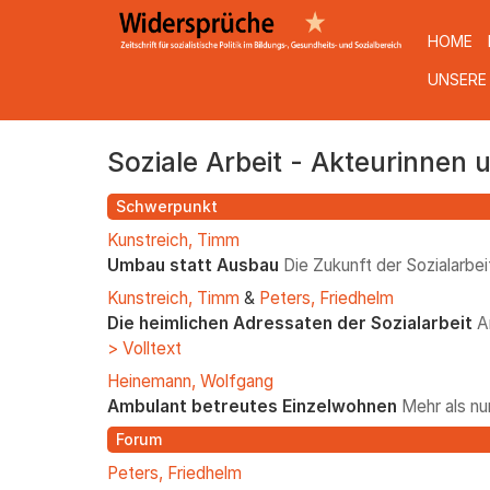
HOME
UNSERE
Direkt
Soziale Arbeit - Akteurinnen 
zum
Inhalt
Schwerpunkt
Kunstreich, Timm
Umbau statt Ausbau
Die Zukunft der Sozialarbei
Kunstreich, Timm
&
Peters, Friedhelm
Die heimlichen Adressaten der Sozialarbeit
A
> Volltext
Heinemann, Wolfgang
Ambulant betreutes Einzelwohnen
Mehr als nu
Forum
Peters, Friedhelm