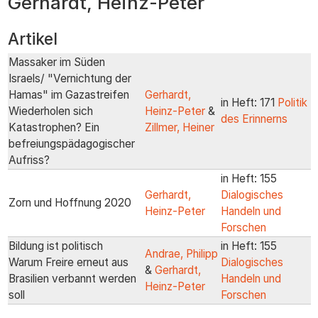
Gerhardt, Heinz-Peter
zum
Inhalt
Artikel
Massaker im Süden
Israels/ "Vernichtung der
Hamas" im Gazastreifen
Gerhardt,
in Heft: 171
Politik
Wiederholen sich
Heinz-Peter
&
des Erinnerns
Katastrophen? Ein
Zillmer, Heiner
befreiungspädagogischer
Aufriss?
in Heft: 155
Gerhardt,
Dialogisches
Zorn und Hoffnung 2020
Heinz-Peter
Handeln und
Forschen
Bildung ist politisch
in Heft: 155
Andrae, Philipp
Warum Freire erneut aus
Dialogisches
&
Gerhardt,
Brasilien verbannt werden
Handeln und
Heinz-Peter
soll
Forschen