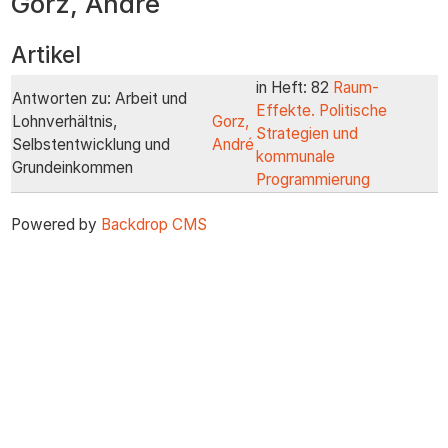
Gorz, André
zum
Inhalt
Artikel
in Heft: 82
Raum-
Antworten zu: Arbeit und
Effekte. Politische
Lohnverhältnis,
Gorz,
Strategien und
Selbstentwicklung und
André
kommunale
Grundeinkommen
Programmierung
Powered by
Backdrop CMS