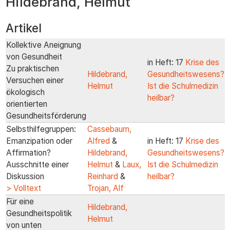
Hildebrand, Helmut
zum
Inhalt
Artikel
Kollektive Aneignung
von Gesundheit
in Heft: 17
Krise des
Zu praktischen
Hildebrand,
Gesundheitswesens?
Versuchen einer
Helmut
Ist die Schulmedizin
ökologisch
heilbar?
orientierten
Gesundheitsförderung
Selbsthilfegruppen:
Cassebaum,
Emanzipation oder
Alfred
&
in Heft: 17
Krise des
Affirmation?
Hildebrand,
Gesundheitswesens?
Ausschnitte einer
Helmut
&
Laux,
Ist die Schulmedizin
Diskussion
Reinhard
&
heilbar?
> Volltext
Trojan, Alf
Für eine
Hildebrand,
Gesundheitspolitik
Helmut
von unten