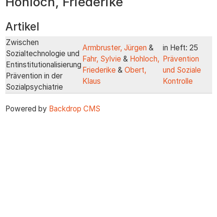
Hohloch, Friederike
zum
Inhalt
Artikel
Zwischen
Armbruster, Jürgen
&
in Heft: 25
Sozialtechnologie und
Fahr, Sylvie
&
Hohloch,
Prävention
Entinstitutionalisierung
Friederike
&
Obert,
und Soziale
Prävention in der
Klaus
Kontrolle
Sozialpsychiatrie
Powered by
Backdrop CMS