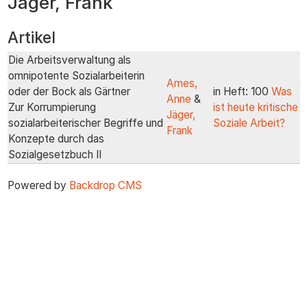
Jäger, Frank
zum
Inhalt
Artikel
Die Arbeitsverwaltung als
omnipotente Sozialarbeiterin
Ames,
oder der Bock als Gärtner
in Heft: 100
Was
Anne
&
Zur Korrumpierung
ist heute kritische
Jäger,
sozialarbeiterischer Begriffe und
Soziale Arbeit?
Frank
Konzepte durch das
Sozialgesetzbuch II
Powered by
Backdrop CMS