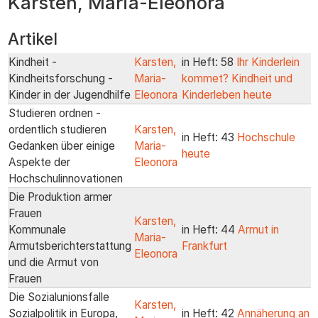
Karsten, Maria-Eleonora
zum
Inhalt
Artikel
Kindheit -
Karsten,
in Heft: 58
Ihr Kinderlein
Kindheitsforschung -
Maria-
kommet? Kindheit und
Kinder in der Jugendhilfe
Eleonora
Kinderleben heute
Studieren ordnen -
ordentlich studieren
Karsten,
in Heft: 43
Hochschule
Gedanken über einige
Maria-
heute
Aspekte der
Eleonora
Hochschulinnovationen
Die Produktion armer
Frauen
Karsten,
Kommunale
in Heft: 44
Armut in
Maria-
Armutsberichterstattung
Frankfurt
Eleonora
und die Armut von
Frauen
Die Sozialunionsfalle
Karsten,
Sozialpolitik in Europa,
in Heft: 42
Annäherung an