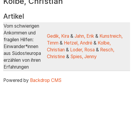
Kolbe, Christian
zum
Inhalt
Artikel
Vom schwierigen
Ankommen und
Gedik, Kira
&
Jahn, Erik
&
Kunstreich,
fragilen Hilfen:
Timm
&
Hetzel, André
&
Kolbe,
Einwander*innen
Christian
&
Loder, Rosa
&
Resch,
aus Südosteuropa
Christine
&
Spies, Jenny
erzählen von ihren
Erfahrungen
Powered by
Backdrop CMS