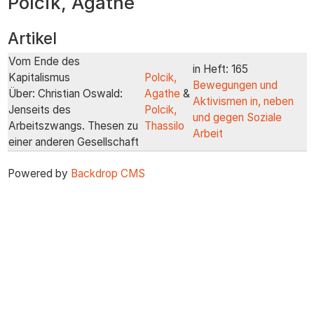
Polcik, Agathe
zum
Inhalt
Artikel
Vom Ende des
in Heft: 165
Kapitalismus
Polcik,
Bewegungen und
Über: Christian Oswald:
Agathe
&
Aktivismen in, neben
Jenseits des
Polcik,
und gegen Soziale
Arbeitszwangs. Thesen zu
Thassilo
Arbeit
einer anderen Gesellschaft
Powered by
Backdrop CMS