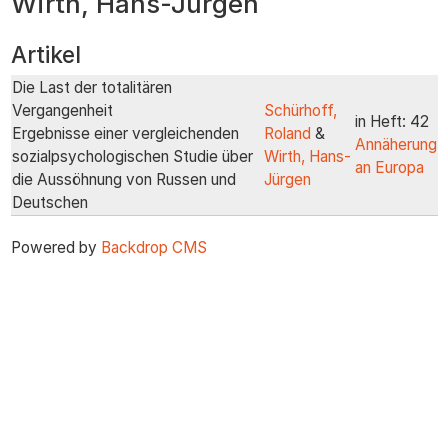
Wirth, Hans-Jürgen
zum
Inhalt
Artikel
Die Last der totalitären
Vergangenheit
Schürhoff,
in Heft: 42
Ergebnisse einer vergleichenden
Roland
&
Annäherung
sozialpsychologischen Studie über
Wirth, Hans-
an Europa
die Aussöhnung von Russen und
Jürgen
Deutschen
Powered by
Backdrop CMS