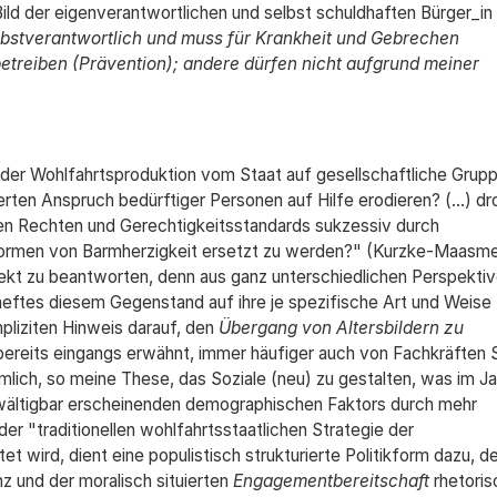
ild der eigenverantwortlichen und selbst schuldhaften Bürger_in
elbstverantwortlich und muss für Krankheit und Gebrechen
etreiben (Prävention); andere dürfen nicht aufgrund meiner
g der Wohlfahrtsproduktion vom Staat auf gesellschaftliche Grup
erten Anspruch bedürftiger Personen auf Hilfe erodieren? (...) dr
en Rechten und Gerechtigkeitsstandards sukzessiv durch
 Formen von Barmherzigkeit ersetzt zu werden?" (Kurzke-Maasme
direkt zu beantworten, denn aus ganz unterschiedlichen Perspekti
eftes diesem Gegenstand auf ihre je spezifische Art und Weise
mpliziten Hinweis darauf, den
Übergang von Altersbildern zu
bereits eingangs erwähnt, immer häufiger auch von Fachkräften S
lich, so meine These, das Soziale (neu) zu gestalten, was im J
ewältigbar erscheinenden demographischen Faktors durch mehr
er "traditionellen wohlfahrtsstaatlichen Strategie der
 wird, dient eine populistisch strukturierte Politikform dazu, d
z und der moralisch situierten
Engagementbereitschaft
rhetoris