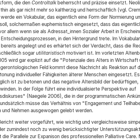
ikform, die den
Controltalk
beherrscht und präzise einsetzt. Neoli
in als gar nicht mehr so kaltherzig und herrschaftlich (vgl. Crem
erde ein Vokabular, das eigentlich eine Form der Normierung u
soll, solchermaßen euphemistisch eingesetzt, dass das eigentlich
 vor allem wenn sie als Adressat_innen Sozialer Arbeit in Erschei
 Entscheidungsprozessen, in den Hintergrund trete. Im Vokabular
bereits angelegt und es erhärtet sich der Verdacht, dass die R
schließlich sogar
utilitaristisch
motiviert ist. Im vorletzten Altenb
wird gar explizit auf die "Potenziale des Alters in Wirtschaft
gerontologischen Feld kommt diese Nachricht als Reaktion auf d
etonung individueller Fähigkeiten älterer Menschen eingesetzt. E
lich ist zu betonen und das negative Altersbild der bedürftigen,
inden. In der Folge führt eine individualisierte Perspektive auf
tsdiskurses" (Naegele 2006), die in der programmatischen Ankü
Grundsätzlich müsse das Verhältnis von "Engagement und Teilhabe
 und Nehmen ausgewogen gelebt werden.
ericht weiter vorgeführt, wie wichtig und vergleichsweise simpe
der zumindest noch zu wenig berücksichtigter Unterstützungsakt
 die Parallele zur Expanison des professionellen Palliative Care.