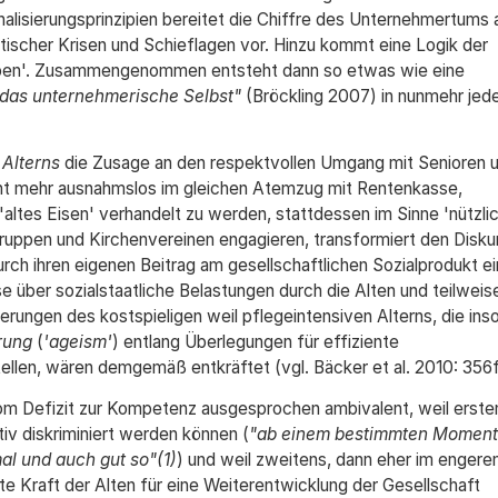
alisierungsprinzipien bereitet die Chiffre des Unternehmertums 
itischer Krisen und Schieflagen vor. Hinzu kommt eine Logik der
Leben'. Zusammengenommen entsteht dann so etwas wie eine
das unternehmerische Selbst"
(Bröckling 2007) in nunmehr jed
 Alterns
die Zusage an den respektvollen Umgang mit Senioren u
ht mehr ausnahmslos im gleichen Atemzug mit Rentenkasse,
'altes Eisen' verhandelt zu werden, stattdessen im Sinne 'nützli
egruppen und Kirchenvereinen engagieren, transformiert den Disku
rch ihren eigenen Beitrag am gesellschaftlichen Sozialprodukt e
se über sozialstaatliche Belastungen durch die Alten und teilweis
erungen des kostspieligen weil pflegeintensiven Alterns, die ins
rung
(
'ageism'
) entlang Überlegungen für effiziente
ellen, wären demgemäß entkräftet (vgl. Bäcker et al. 2010: 356ff
m Defizit zur Kompetenz ausgesprochen ambivalent, weil erste
tiv diskriminiert werden können (
"ab einem bestimmten Moment 
al und auch gut so"(
1
)
) und weil zweitens, dann eher im engere
te Kraft der Alten für eine Weiterentwicklung der Gesellschaft