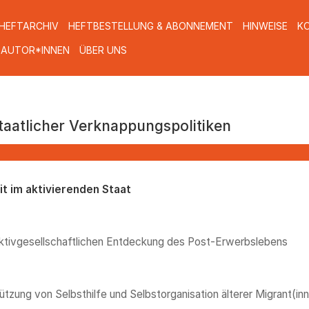
HEFTARCHIV
HEFTBESTELLUNG & ABONNEMENT
HINWEISE
K
 AUTOR*INNEN
ÜBER UNS
taatlicher Verknappungspolitiken
it im aktivierenden Staat
ktivgesellschaftlichen Entdeckung des Post-Erwerbslebens
ützung von Selbsthilfe und Selbstorganisation älterer Migrant(in