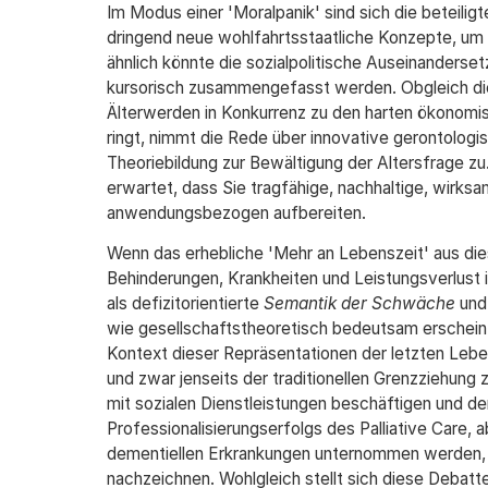
Im Modus einer 'Moralpanik' sind sich die beteiligt
dringend neue wohlfahrts­staatliche Konzepte, um 
ähnlich könnte die sozialpolitische Auseinanderse
kursorisch zusammengefasst werden. Obgleich die
Älterwerden in Konkurrenz zu den harten ökonomi
ringt, nimmt die Rede über innovative gerontologi
Theoriebildung zur Bewältigung der Altersfrage zu
erwartet, dass Sie tragfähige, nachhaltige, wirk
anwendungsbezogen aufbereiten.
Wenn das erhebliche 'Mehr an Lebenszeit' aus die
Behinderungen, Krankheiten und Leistungsverlust 
als defizitorientierte
Semantik der Schwäche
und 
wie gesellschaftstheoretisch bedeutsam erschein
Kontext dieser Repräsentationen der letzten Leb
und zwar jenseits der traditionellen Grenzziehung 
mit sozialen Dienstleistungen beschäftigen und d
Professionalisierungserfolgs des Palliative Care
dementiellen Erkrankungen unternommen werden, li
nachzeichnen. Wohlgleich stellt sich diese Debatt