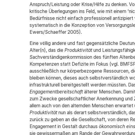
Anspruch/Leistung oder Krise/Hilfe zu denken. Vo
kritische Überlegungen ins Feld, wie mit einem 
Bedürfnisse nicht einfach professionell antizipier
systematisch in die Konzeption von Versorgungsle
Ewers/Schaeffer 2005).
Eine völlig andere und fast gegensätzliche Deutung
Alter(n), das die
Produktivität
und Leistungsfähigke
Sachverständigenkommission des fünften Altenber
Kompetenzen statt Defizite im Fokus (vgl. BMFSFJ
ausschließlich nur körperbezogene Ressourcen, die 
bleiben können, dieses auch selbstverständlich w
infrastrukturell bereitgestellt werden müssten. D
Engagementbereitschaft
älterer Menschen. Damit 
zum Zwecke gesellschaftlicher Anerkennung und Zu
allem auch von den alternden Menschen erwartet
Produktivität
nun als derart selbstverständlich, da
zurück zu geben an die Gesellschaft, von deren Re
Engagement in Gestalt durchaus
ökonomisch eins
sie gewissermaßen am Rande der Gewahrwerdung in