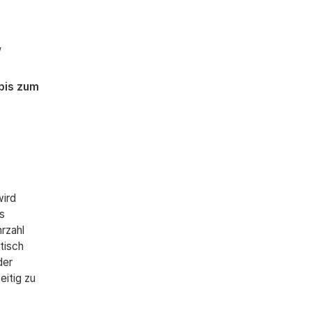
w
 bis zum
wird
s
rzahl
tisch
der
eitig zu