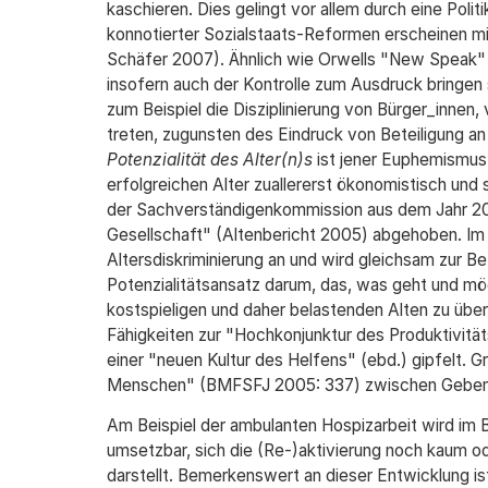
kaschieren. Dies gelingt vor allem durch eine Polit
konnotierter Sozialstaats-Reformen erscheinen mith
Schäfer 2007). Ähnlich wie Orwells "New Speak" w
insofern auch der Kontrolle zum Ausdruck bringen 
zum Beispiel die Disziplinierung von Bürger_innen,
treten, zugunsten des Eindruck von Beteiligung an
Potenzialität des Alter(n)s
ist jener Euphemismus 
erfolgreichen Alter zuallererst ökonomistisch und 
der Sachverständigenkommission aus dem Jahr 2005 
Gesellschaft" (Altenbericht 2005) abgehoben. Im 
Altersdiskriminierung an und wird gleichsam zur B
Potenzialitätsansatz darum, das, was geht und mög
kostspieligen und daher belastenden Alten zu überw
Fähigkeiten zur "Hochkonjunktur des Produktivitä
einer "neuen Kultur des Helfens" (ebd.) gipfelt. 
Menschen" (BMFSFJ 2005: 337) zwischen Geben
Am Beispiel der ambulanten Hospizarbeit wird im B
umsetzbar, sich die (Re-)aktivierung noch kaum o
darstellt. Bemerkenswert an dieser Entwicklung ist