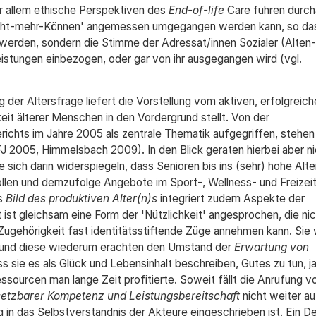
r allem ethische Perspektiven des
End-of-life
Care führen durch
'nicht-mehr-Können' angemessen umgegangen werden kann, so da
t werden, sondern die Stimme der Adressat/innen Sozialer (Alten-
istungen einbezogen, oder gar von ihr ausgegangen wird (vgl.
 der Altersfrage liefert die Vorstellung vom aktiven, erfolgreich
it älterer Menschen in den Vordergrund stellt. Von der
ichts im Jahre 2005 als zentrale Thematik aufgegriffen, stehen
 2005, Himmelsbach 2009). In den Blick geraten hierbei aber ni
sich darin widerspiegeln, dass Senioren bis ins (sehr) hohe Alt
ollen und demzufolge Angebote im Sport-, Wellness- und Freizei
as
Bild des produktiven Alter(n)s
integriert zudem Aspekte der
ist gleichsam eine Form der 'Nützlichkeit' angesprochen, die nic
gehörigkeit fast identitätsstiftende Züge annehmen kann. Sie 
 und diese wiederum erachten den Umstand der
Erwartung von
ss sie es als Glück und Lebensinhalt beschreiben, Gutes zu tun, 
ssourcen man lange Zeit profitierte. Soweit fällt die Anrufung v
etzbarer Kompetenz und Leistungsbereitschaft
nicht weiter auf
 das Selbstverständnis der Akteure eingeschrieben ist. Ein D