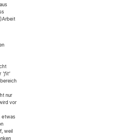
aus
ss
)Arbeit
en
cht
er
'fit'
tbereich
ht nur
wird vor
ja etwas
on
, weil
enken