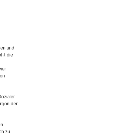
pen und
oht die
ier
ven
ozialer
argon der
en
ch zu