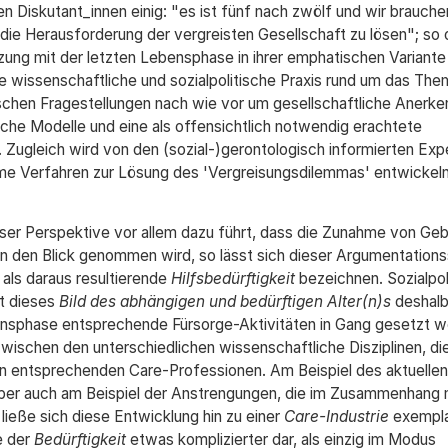
en Diskutant_innen einig: "es ist fünf nach zwölf und wir brauche
die Herausforderung der vergreisten Gesellschaft zu lösen"; so 
tzung mit der letzten Lebensphase in ihrer emphatischen Variante
 wissenschaftliche und sozialpolitische Praxis rund um das The
schen Fragestellungen nach wie vor um gesellschaftliche Anerk
sche Modelle und eine als offensichtlich notwendig erachtete
. Zugleich wird von den (sozial-)gerontologisch informierten Exp
same Verfahren zur Lösung des 'Vergreisungsdilemmas' entwickel
ser Perspektive vor allem dazu führt, dass die Zunahme von Ge
in den Blick genommen wird, so lässt sich dieser Argumentations
als daraus resultierende
Hilfsbedürftigkeit
bezeichnen. Sozialpol
t dieses
Bild des abhängigen und bedürftigen Alter(n)s
deshalb,
ensphase entsprechende Fürsorge-Aktivitäten in Gang gesetzt 
zwischen den unterschiedlichen wissenschaftliche Disziplinen, die
en entsprechenden Care-Professionen. Am Beispiel des aktuellen
, aber auch am Beispiel der Anstrengungen, die im Zusammenhang 
eße sich diese Entwicklung hin zu einer
Care-Industrie
exempla
e der
Bedürftigkeit
etwas komplizierter dar, als einzig im Modus