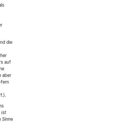
als
er
nd die
cher
rs auf
ine
e aber
ofern
.).
ns
ist
n Sinne