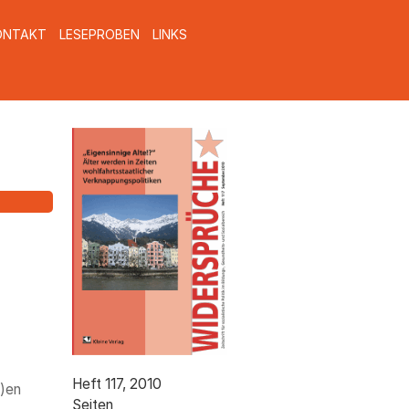
ONTAKT
LESEPROBEN
LINKS
ws_titel_117.gif
Heft 117, 2010
n)en
Seiten