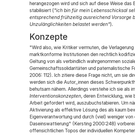
herangezogen wird und sich auf diese Weise das B
stabilisiert (
"ich bin für mein Lebensschicksal s
entsprechend frühzeitig ausreichend Vorsorge b
Unzulänglichkeiten belastet werden"
).
Konzepte
"Wird also, wie Kritiker vermuten, die Verlagerun
marktkonforme Institutionen den rechtlich kodifizi
Geltung von als verbindlich wahrgenommen sozial
Gemeinschaftssolidaritäten und paternalistische
2006: 112). Ich zitiere diese Frage nicht, um sie 
werden sich die Autor_innen dieses Schwerpunkth
behutsam nähern. Allerdings verstehe ich sie als i
Interventionskonzepten
, deren Entwicklung, wie 
Arbeit gefordert wird, auszubuchstabieren. Um näm
Aktivierung als effektive Lösung des als kaum b
Eigenverantwortung und durch (viel) weniger von d
Daseinswattierung" (Kersting 2000:248) vorbereitet
offensichtlichen Topos der individuellen Kompeten