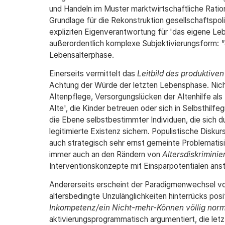
und Handeln im Muster marktwirtschaftliche Ration
Grundlage für die Rekonstruktion gesellschaftspol
expliziten Eigenverantwortung für 'das eigene 
außerordentlich komplexe Subjektivierungsform:
"
Lebensalterphase.
Einerseits vermittelt das
Leitbild des produktiven
Achtung der Würde der letzten Lebensphase. Nic
Altenpflege, Versorgungslücken der Altenhilfe als 
Alte', die Kinder betreuen oder sich in Selbsthilf
die Ebene selbstbestimmter Individuen, die sich du
legitimierte Existenz sichern. Populistische Diskur
auch strategisch sehr ernst gemeinte Problematisi
immer auch an den Rändern von
Altersdiskriminie
Interventionskonzepte mit Einsparpotentialen anst
Andererseits erscheint der Paradigmenwechsel vo
altersbedingte Unzulänglichkeiten hinterrücks posi
Inkompetenz/ein Nicht-mehr-Können völlig norm
aktivierungsprogrammatisch argumentiert, die letz