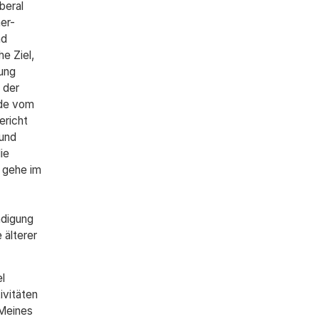
beral
er-
nd
e Ziel,
nung
 der
ede vom
ericht
 und
ie
s gehe im
ndigung
 älterer
l
ivitäten
 Meines