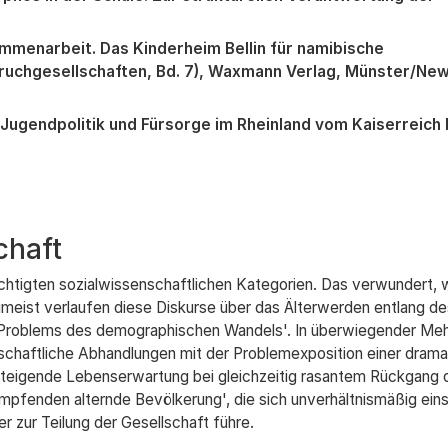
mmenarbeit. Das Kinderheim Bellin für namibische
mbruchgesellschaften, Bd. 7), Waxmann Verlag, Münster/Ne
. Jugendpolitik und Fürsorge im Rheinland vom Kaiserreich
chaft
chtigten sozialwissenschaftlichen Kategorien. Das verwundert, 
umeist verlaufen diese Diskurse über das Älterwerden entlang de
en Problems des demographischen Wandels'. In überwiegender Meh
schaftliche Abhandlungen mit der Problemexposition einer drama
teigende Lebenserwartung bei gleichzeitig rasantem Rückgang 
mpfenden alternde Bevölkerung', die sich unverhältnismäßig eins
r zur Teilung der Gesellschaft führe.