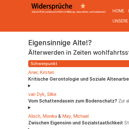
HOME
UNSERE
Direkt
Eigensinnige Alte!?
zum
Inhalt
Älterwerden in Zeiten wohlfahrtss
Schwerpunkt
Aner, Kirsten
Kritische Gerontologie und Soziale Altenarbe
van Dyk, Silke
Vom Schattendasein zum Bodenschatz?
Zur a
Alisch, Monika
&
May, Michael
Zwischen Eigensinn und Sozialstaatlichkeit
St