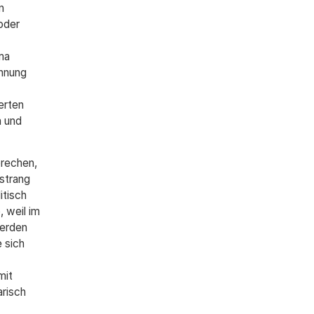
n
oder
ma
ennung
erten
n und
brechen,
strang
itisch
 weil im
werden
 sich
mit
risch