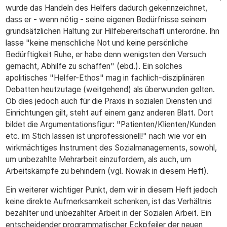
wurde das Handeln des Helfers dadurch gekennzeichnet,
dass er - wenn nötig - seine eigenen Bedürfnisse seinem
grundsätzlichen Haltung zur Hilfebereitschaft unterordne. Ihn
lasse "keine menschliche Not und keine persönliche
Bedürftigkeit Ruhe, er habe denn wenigsten den Versuch
gemacht, Abhilfe zu schaffen" (ebd.). Ein solches
apolitisches "Helfer-Ethos" mag in fachlich-disziplinären
Debatten heutzutage (weitgehend) als überwunden gelten.
Ob dies jedoch auch für die Praxis in sozialen Diensten und
Einrichtungen gilt, steht auf einem ganz anderen Blatt. Dort
bildet die Argumentationsfigur: "Patienten/Klienten/Kunden
etc. im Stich lassen ist unprofessionell!" nach wie vor ein
wirkmächtiges Instrument des Sozialmanagements, sowohl,
um unbezahlte Mehrarbeit einzufordern, als auch, um
Arbeitskämpfe zu behindern (vgl. Nowak in diesem Heft).
Ein weiterer wichtiger Punkt, dem wir in diesem Heft jedoch
keine direkte Aufmerksamkeit schenken, ist das Verhältnis
bezahlter und unbezahlter Arbeit in der Sozialen Arbeit. Ein
entscheidender programmatischer Eckpfeiler der neuen