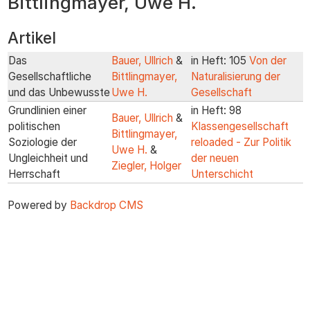
Bittlingmayer, Uwe H.
zum
Inhalt
Artikel
Das
Bauer, Ullrich
&
in Heft: 105
Von der
Gesellschaftliche
Bittlingmayer,
Naturalisierung der
und das Unbewusste
Uwe H.
Gesellschaft
Grundlinien einer
in Heft: 98
Bauer, Ullrich
&
politischen
Klassengesellschaft
Bittlingmayer,
Soziologie der
reloaded - Zur Politik
Uwe H.
&
Ungleichheit und
der neuen
Ziegler, Holger
Herrschaft
Unterschicht
Powered by
Backdrop CMS