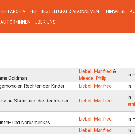
HEFTARCHIV
HEFTBESTELLUNG & ABONNEMENT
HINWEISE
K
 AUTOR*INNEN
ÜBER UNS
Liebel, Manfred
&
in 
Emma Goldman
Meade, Philip
gemonialen Rechten der Kinder
Liebel, Manfred
in 
in 
lische Status und die Rechte der
Liebel, Manfred
amb
Liebel, Manfred
in 
ittel- und Nordamerikas
Liebel, Manfred
in 