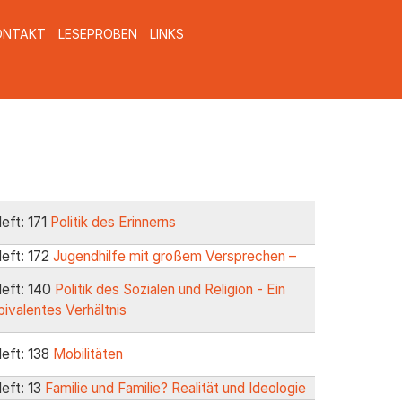
ONTAKT
LESEPROBEN
LINKS
Heft: 171
Politik des Erinnerns
Heft: 172
Jugendhilfe mit großem Versprechen –
Heft: 140
Politik des Sozialen und Religion - Ein
ivalentes Verhältnis
Heft: 138
Mobilitäten
Heft: 13
Familie und Familie? Realität und Ideologie