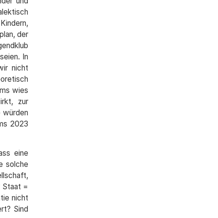
nder und
lektisch
Kindern,
plan, der
ugendklub
eien. In
ir nicht
oretisch
ams wies
rkt, zur
e würden
ams 2023
ass eine
e solche
llschaft,
? Staat =
ie nicht
rt? Sind