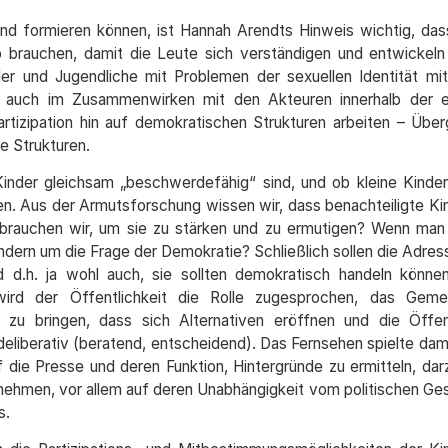
 und formieren können, ist Hannah Arendts Hinweis wichtig, das
 brauchen, damit die Leute sich verständigen und entwickeln
der und Jugendliche mit Problemen der sexuellen Identität mi
auch im Zusammenwirken mit den Akteuren innerhalb der e
artizipation hin auf demokratischen Strukturen arbeiten – Über
e Strukturen.
Kinder gleichsam „beschwerdefähig“ sind, und ob kleine Kinder
en. Aus der Armutsforschung wissen wir, dass benachteiligte Ki
 brauchen wir, um sie zu stärken und zu ermutigen? Wenn man
dern um die Frage der Demokratie? Schließlich sollen die Adres
 d.h. ja wohl auch, sie sollten demokratisch handeln können
wird der Öffentlichkeit die Rolle zugesprochen, das Gem
zu bringen, dass sich Alternativen eröffnen und die Öffent
eliberativ (beratend, entscheidend). Das Fernsehen spielte dam
uf die Presse und deren Funktion, Hintergründe zu ermitteln, dar
u nehmen, vor allem auf deren Unabhängigkeit vom politischen G
s.