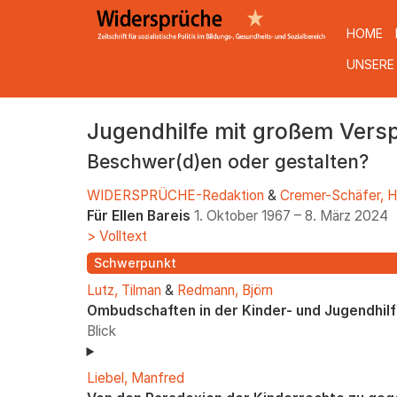
HOME
UNSERE
Direkt
Jugendhilfe mit großem Vers
zum
Inhalt
Beschwer(d)en oder gestalten?
WIDERSPRÜCHE-Redaktion
&
Cremer-Schäfer, H
Für Ellen Bareis
1. Oktober 1967 – 8. März 2024
> Volltext
Schwerpunkt
Lutz, Tilman
&
Redmann, Björn
Ombudschaften in der Kinder- und Jugendhil
Blick
Liebel, Manfred