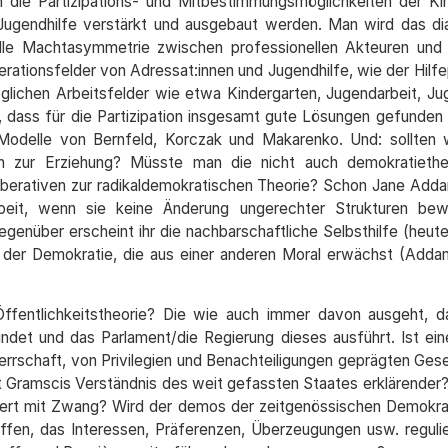
ie Partizipations- und Mitbestimmungsmöglichkeiten der Ki
 Jugendhilfe verstärkt und ausgebaut werden. Man wird das dia
le Machtasymmetrie zwischen professionellen Akteuren und 
erationsfelder von Adressat:innen und Jugendhilfe, wie der Hilfe
möglichen Arbeitsfelder wie etwa Kindergarten, Jugendarbeit, J
dass für die Partizipation insgesamt gute Lösungen gefunden s
Modelle von Bernfeld, Korczak und Makarenko. Und: sollten w
n zur Erziehung? Müsste man die nicht auch demokratiethe
iberativen zur radikaldemokratischen Theorie? Schon Jane Add
beit, wenn sie keine Änderung ungerechter Strukturen bewi
genüber erscheint ihr die nachbarschaftliche Selbsthilfe (heut
m der Demokratie, die aus einer anderen Moral erwächst (Add
Öffentlichkeitstheorie? Die wie auch immer davon ausgeht, d
indet und das Parlament/die Regierung dieses ausführt. Ist ein
errschaft, von Privilegien und Benachteiligungen geprägten Gese
icht Gramscis Verständnis des weit gefassten Staates erklärender
anzert mit Zwang? Wird der demos der zeitgenössischen Demokrat
fen, das Interessen, Präferenzen, Überzeugungen usw. regulie