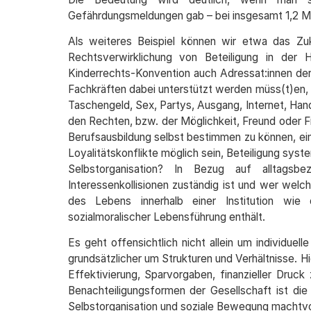
Gefährdungsmeldungen gab – bei insgesamt 1,2 Mill
Als weiteres Beispiel können wir etwa das Zu
Rechtsverwirklichung von Beteiligung in de
Kinderrechts-Konvention auch Adressat:innen der J
Fachkräften dabei unterstützt werden müss(t)en,
Taschengeld, Sex, Partys, Ausgang, Internet, Hand
den Rechten, bzw. der Möglichkeit, Freund oder Fr
Berufsausbildung selbst bestimmen zu können, ei
Loyalitätskonflikte möglich sein, Beteiligung sys
Selbstorganisation? In Bezug auf alltags
Interessenkollisionen zuständig ist und wer welc
des Lebens innerhalb einer Institution wie
sozialmoralischer Lebensführung enthält.
Es geht offensichtlich nicht allein um individue
grundsätzlicher um Strukturen und Verhältnisse. H
Effektivierung, Sparvorgaben, finanzieller Druc
Benachteiligungsformen der Gesellschaft ist die 
Selbstorganisation und soziale Bewegung machtvo