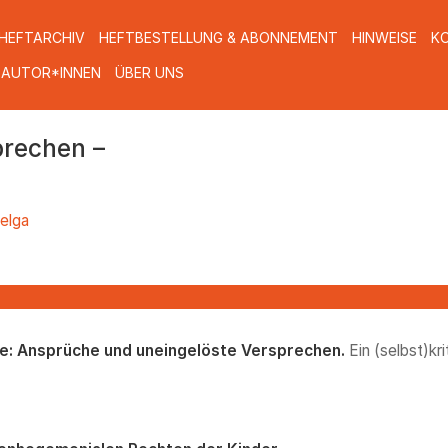
HEFTARCHIV
HEFTBESTELLUNG & ABONNEMENT
HINWEISE
K
 AUTOR*INNEN
ÜBER UNS
prechen –
elga
fe: Ansprüche und uneingelöste Versprechen.
Ein (selbst)kri