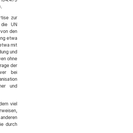
.
tise zur
n die UN
e von den
ung etwa
 etwa mit
ldung und
)en ohne
Frage der
wer bei
anisation
cher und
ern viel
erweisen,
 anderen
ie durch