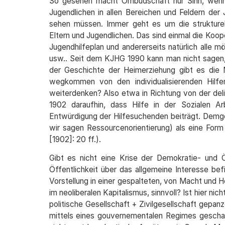
So gesehen macht Ombudschaft nur Sinn, wenn d
Jugendlichen in allen Bereichen und Feldern der
sehen müssen. Immer geht es um die strukturel
Eltern und Jugendlichen. Das sind einmal die Koop
Jugendhilfeplan und andererseits natürlich alle 
usw.. Seit dem KJHG 1990 kann man nicht sagen, 
der Geschichte der Heimerziehung gibt es die 
wegkommen von den individualisierenden Hilfe
weiterdenken? Also etwa in Richtung von der del
1902 daraufhin, dass Hilfe in der Sozialen Ar
Entwürdigung der Hilfesuchenden beiträgt. Demge
wir sagen Ressourcenorientierung) als eine For
[1902]: 20 ff.).
Gibt es nicht eine Krise der Demokratie- und 
Öffentlichkeit über das allgemeine Interesse bef
Vorstellung in einer gespalteten, von Macht und H
im neoliberalen Kapitalismus, sinnvoll? Ist hier n
politische Gesellschaft + Zivilgesellschaft gep
mittels eines gouvernementalen Regimes geschaf