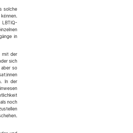
s solche
 können.
t LBTIQ-
inzelnen
gänge in
 mit der
nder sich
 aber so
sat:innen
. In der
einwesen
lichkeit
als noch
zustellen
eschehen.