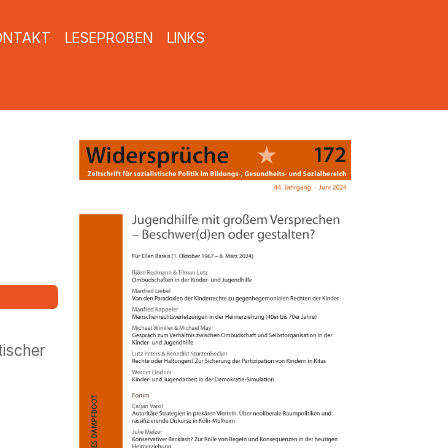
ONTAKT
LESEPROBEN
LINKS
Widerspr_172.gif
tischer