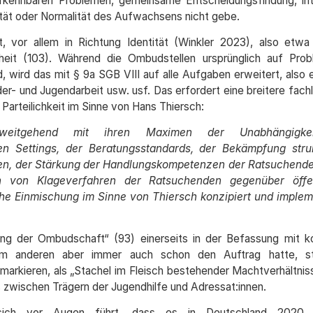
kennbaren Problemen, gemeinsame Entscheidungsfindung, int
tät oder Normalität des Aufwachsens nicht gebe.
 vor allem in Richtung Identität (Winkler 2023), also etwa V
erheit (103). Während die Ombudstellen ursprünglich auf Pro
d, wird das mit § 9a SGB VIII auf alle Aufgaben erweitert, also
der- und Jugendarbeit usw. usf. Das erfordert eine breitere fach
Parteilichkeit im Sinne von Hans Thiersch:
weitgehend mit ihren Maximen der Unabhängigkei
n Settings, der Beratungsstandards, der Bekämpfung struk
en, der Stärkung der Handlungskompetenzen der Ratsuchend
gen von Klageverfahren der Ratsuchenden gegenüber öffe
che Einmischung im Sinne von Thiersch konzipiert und impleme
ung der Ombudschaft“ (93) einerseits in der Befassung mit k
zum anderen aber immer auch schon den Auftrag hatte, str
arkieren, als „Stachel im Fleisch bestehender Machtverhältniss
is zwischen Trägern der Jugendhilfe und Adressat:innen.
sich vor Augen führt, dass es in Deutschland 2020 