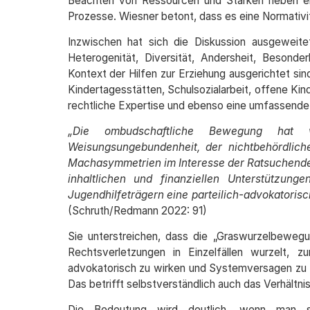
Beachten von Ressourcen und Stärken neben er
Prozesse. Wiesner betont, dass es eine Normativi
Inzwischen hat sich die Diskussion ausgeweitet,
Heterogenität, Diversität, Andersheit, Besond
Kontext der Hilfen zur Erziehung ausgerichtet sin
Kindertagesstätten, Schulsozialarbeit, offene Kin
rechtliche Expertise und ebenso eine umfassende 
„Die ombudschaftliche Bewegung hat 
Weisungsungebundenheit, der nichtbehördliche
Machasymmetrien im Interesse der Ratsuchend
inhaltlichen und finanziellen Unterstützun
Jugendhilfeträgern eine parteilich-advokatoris
(Schruth/Redmann 2022: 91)
Sie unterstreichen, dass die „Graswurzelbeweg
Rechtsverletzungen in Einzelfällen wurzelt, 
advokatorisch zu wirken und Systemversagen zu m
Das betrifft selbstverständlich auch das Verhältn
Die Bedeutung wird deutlich, wenn man 