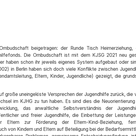
 Ombudschaft beigetragen: der Runde Tisch Heimerziehung,
shilfefonds. Die Ombudschaft ist mit dem KJSG 2021 neu ge
er haben schon ihr jeweils eigenes System aufgebaut oder sin
02) in Berlin haben sich doch viele Konflikte zwischen Jugendh
damtsleitung, Eltern, Kinder, Jugendliche) gezeigt, die grunds
uf große uneingelöste Versprechen der Jugendhilfe zurück, die 
hsel im KJHG zu tun haben. Es sind dies die Neuorientierung
cklung, das anwaltliche Selbstverständnis der Jugendhi
ntlicher und freier Jugendhilfe, die Einbettung der Leistunge
r Eltern zur Förderung der Eltern-Kind-Beziehung, fer
ch von Kindern und Eltern auf Beteiligung bei der Bedarfsermitt