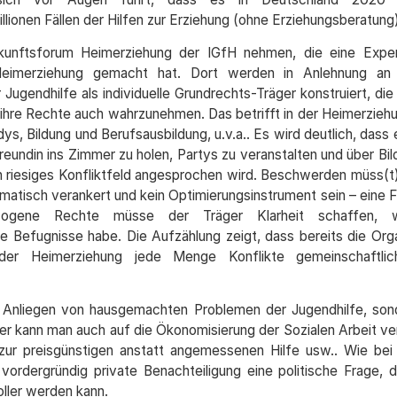
ionen Fällen der Hilfen zur Erziehung (ohne Erziehungsberatung)
kunftsforum Heimerziehung der IGfH nehmen, die eine Exper
r Heimerziehung gemacht hat. Dort werden in Anlehnung a
ugendhilfe als individuelle Grundrechts-Träger konstruiert, di
 ihre Rechte auch wahrzunehmen. Das betrifft in der Heimerzieh
ys, Bildung und Berufsausbildung, u.v.a.. Es wird deutlich, dass
eundin ins Zimmer zu holen, Partys zu veranstalten und über Bi
n riesiges Konfliktfeld angesprochen wird. Beschwerden müss(t
tematisch verankert und kein Optimierungsinstrument sein – eine 
bezogene Rechte müsse der Träger Klarheit schaffen, 
he Befugnisse habe. Die Aufzählung zeigt, dass bereits die Org
 der Heimerziehung jede Menge Konflikte gemeinschaftli
lle Anliegen von hausgemachten Problemen der Jugendhilfe, sond
ier kann man auch auf die Ökonomisierung der Sozialen Arbeit v
k zur preisgünstigen anstatt angemessenen Hilfe usw.. Wie bei
vordergründig private Benachteiligung eine politische Frage, d
ller werden kann.