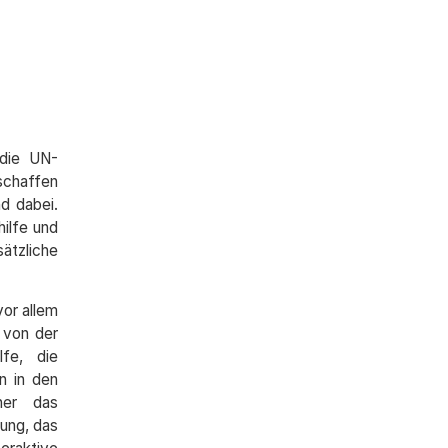
 die UN-
schaffen
d dabei.
ilfe und
ätzliche
vor allem
 von der
lfe, die
n in den
ner das
lung, das