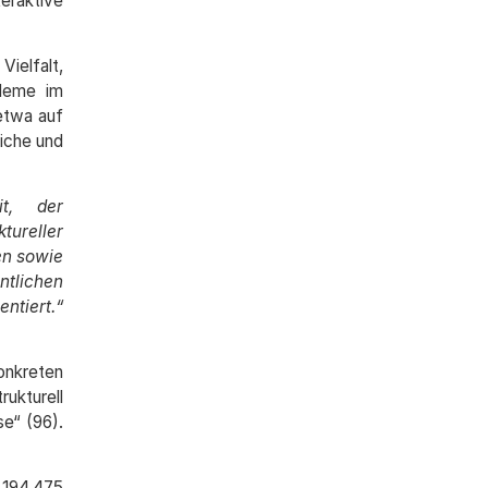
eraktive
ielfalt,
bleme im
 etwa auf
liche und
t, der
tureller
en sowie
ntlichen
ntiert.“
onkreten
ukturell
e“ (96).
194.475