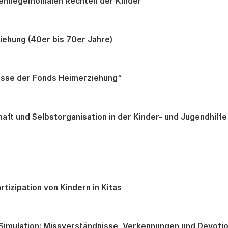
genhegemonialen Rechten der Kinder
ehung (40er bis 70er Jahre)
sse der Fonds Heimerziehung“
t und Selbstorganisation in der Kinder- und Jugendhilfe
tizipation von Kindern in Kitas
Simulation: Missverständnisse, Verkennungen und Devotio