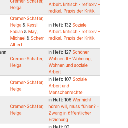
Cremer-Schäfer,
Arbeit. kritisch - reflexiv -
Helga
radikal. Praxis der Kritik
Cremer-Schäfer,
Helga
&
Kessl,
in Heft: 132
Soziale
Fabian
&
May,
Arbeit. kritisch - reflexiv -
Michael
&
Scherr,
radikal. Praxis der Kritik
Albert
wann
in Heft: 127
Schöner
Cremer-Schäfer,
Wohnen II - Wohnung,
Helga
Wohnen und soziale
Arbeit
in Heft: 107
Soziale
Cremer-Schäfer,
Arbeit und
Helga
Menschenrechte
in Heft: 106
Wer nicht
Cremer-Schäfer,
hören will, muss fühlen? -
Helga
Zwang in öffentlicher
Erziehung
in Heft: 92