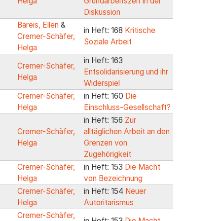
Helga
Grundarbeitszeit in der
Diskussion
Bareis, Ellen
&
in Heft: 168
Kritische
Cremer-Schäfer,
Soziale Arbeit
Helga
in Heft: 163
Cremer-Schäfer,
Entsolidarisierung und ihr
Helga
Widerspiel
Cremer-Schäfer,
in Heft: 160
Die
Helga
Einschluss-Gesellschaft?
in Heft: 156
Zur
Cremer-Schäfer,
alltäglichen Arbeit an den
Helga
Grenzen von
Zugehörigkeit
Cremer-Schäfer,
in Heft: 153
Die Macht
Helga
von Bezeichnung
Cremer-Schäfer,
in Heft: 154
Neuer
Helga
Autoritarismus
Cremer-Schäfer,
in Heft: 153
Die Macht