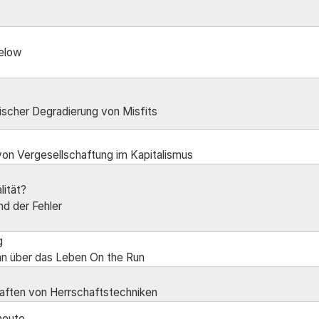
below
ischer Degradierung von Misfits
von Vergesellschaftung im Kapitalismus
lität?
nd der Fehler
g
an über das Leben On the Run
ften von Herrschaftstechniken
heute