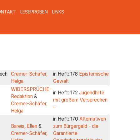
ONTAKT
LESEPROBEN
LINKS
eich
Cremer-Schäfer,
in Heft: 178
Epistemische
Helga
Gewalt
WIDERSPRÜCHE-
in Heft: 172
Jugendhilfe
Redaktion
&
mit großem Versprechen
Cremer-Schäfer,
–
Helga
in Heft: 170
Alternativen
Bareis, Ellen
&
zum Bürgergeld - die
Cremer-Schäfer,
Garantierte