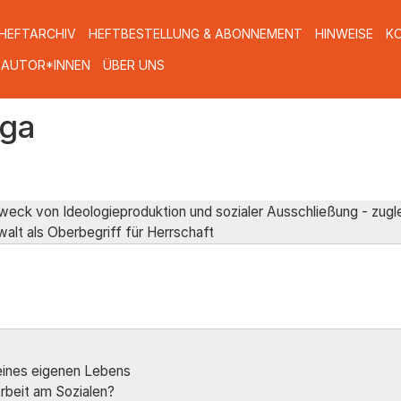
HEFTARCHIV
HEFTBESTELLUNG & ABONNEMENT
HINWEISE
K
 AUTOR*INNEN
ÜBER UNS
lga
eck von Ideologieproduktion und sozialer Ausschließung - zugl
alt als Oberbegriff für Herrschaft
 eines eigenen Lebens
Arbeit am Sozialen?