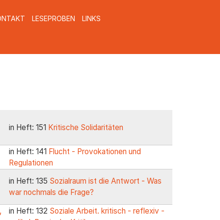
ONTAKT
LESEPROBEN
LINKS
in Heft: 151
Kritische Solidaritäten
in Heft: 141
Flucht - Provokationen und
Regulationen
in Heft: 135
Sozialraum ist die Antwort - Was
war nochmals die Frage?
,
in Heft: 132
Soziale Arbeit. kritisch - reflexiv -