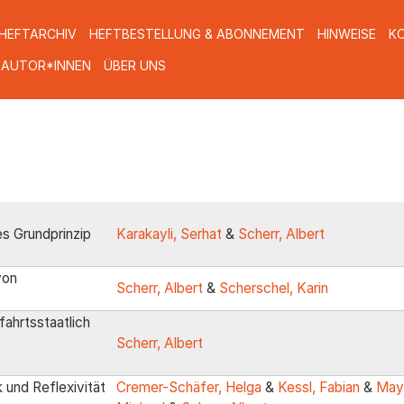
HEFTARCHIV
HEFTBESTELLUNG & ABONNEMENT
HINWEISE
K
 AUTOR*INNEN
ÜBER UNS
es Grundprinzip
Karakayli, Serhat
&
Scherr, Albert
von
Scherr, Albert
&
Scherschel, Karin
fahrtsstaatlich
Scherr, Albert
k und Reflexivität
Cremer-Schäfer, Helga
&
Kessl, Fabian
&
May