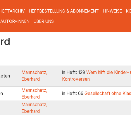
HEFTARCHIV
HEFTBESTELLUNG & ABONNEMENT
HINWEISE
K
 AUTOR*INNEN
ÜBER UNS
rd
Mannschatz,
in Heft: 129
Wem hilft die Kinder-
teten
Eberhard
Kontroversen
Mannschatz,
en
in Heft: 66
Gesellschaft ohne Kla
Eberhard
Mannschatz,
Eberhard