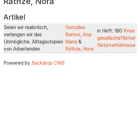
Räthze, Nora
zum
Inhalt
Artikel
Seien wir realistisch,
Gonzáles
in Heft: 180
Krise
verlangen wir das
Ramos, Ana
gesellschaftlicher
Unmögliche. Alltagsutopien
Maria
&
Naturverhältnisse
von Arbeitenden
Räthze, Nora
Powered by
Backdrop CMS