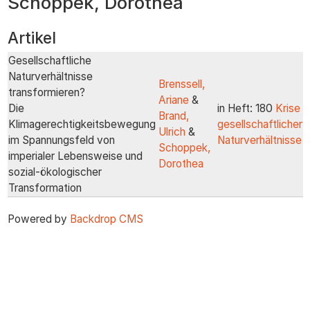
Schoppek, Dorothea
zum
Inhalt
Artikel
Gesellschaftliche
Naturverhältnisse
Brenssell,
transformieren?
Ariane
&
Die
in Heft: 180
Krise
Brand,
Klimagerechtigkeitsbewegung
gesellschaftlicher
Ulrich
&
im Spannungsfeld von
Naturverhältnisse
Schoppek,
imperialer Lebensweise und
Dorothea
sozial-ökologischer
Transformation
Powered by
Backdrop CMS