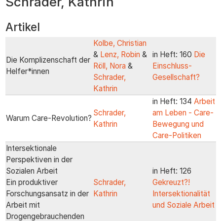
Schrader, Kathrin
zum
Inhalt
Artikel
Kolbe, Christian
&
Lenz, Robin
&
in Heft: 160
Die
Die Komplizenschaft der
Röll, Nora
&
Einschluss-
Helfer*innen
Schrader,
Gesellschaft?
Kathrin
in Heft: 134
Arbeit
Schrader,
am Leben - Care-
Warum Care-Revolution?
Kathrin
Bewegung und
Care-Politiken
Intersektionale
Perspektiven in der
Sozialen Arbeit
in Heft: 126
Ein produktiver
Schrader,
Gekreuzt?!
Forschungsansatz in der
Kathrin
Intersektionalität
Arbeit mit
und Soziale Arbeit
Drogengebrauchenden