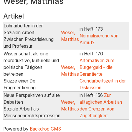
Weser, Matthias
zum
Inhalt
Artikel
Lohnarbeiten in der
in Heft: 173
Sozialen Arbeit:
Weser,
Normalisierung von
Zwischen Prekarisierung
Matthias
Armut?
und Professur
Wissenschaft als eine
in Heft: 170
reproduktive, kulturelle und
Alternativen zum
politische Tätigkeit
Weser,
Bürgergeld - die
betreiben
Matthias
Garantierte
Skizze einer De-
Grundarbeitszeit in der
Fragmentierung
Diskussion
Neue Perspektiven auf alte
in Heft: 156
Zur
Debatten
Weser,
alltäglichen Arbeit an
Soziale Arbeit als
Matthias
den Grenzen von
Menschenrechtsprofession
Zugehörigkeit
Powered by
Backdrop CMS