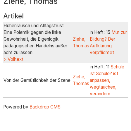
Ziehe, Thomas
zum
Inhalt
Artikel
Höhenrausch und Alltagsfrust
Eine Polemik gegen die linke
in Heft: 15
Mut zur
Gewohnheit, die Eigenlogik
Ziehe,
Bildung? Der
pädagogischen Handelns außer
Thomas
Aufklärung
acht zu lassen
verpflichtet
> Volltext
in Heft: 11
Schule
ist Schule? ist
Ziehe,
Von der Gemütlichkeit der Szene
anpassen,
Thomas
wegtauchen,
verändern
Powered by
Backdrop CMS