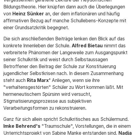
Bildungstheorie. Hier knüpfen dann auch die Überlegungen
von
Heinz Sünker
an, der dem inflationären und häufig
affirmativen Bezug auf manche Schullebens-Konzepte mit
einer Grundsatzkritik begegnet.
Die sich anschließenden Beiträge lenken den Blick auf das
konkrete Innenleben der Schule.
Alfred Bietau
nimmt das
verbreitete Phänomen der Langeweile zum Ausgangspunkt
seiner Schulkritik und weist durch Selbstaussagen
Betroffener den Beitrag der Schule zur Konstituierung
jugendlicher Selbstkrisen nach. In diesem Zusammenhang
steht auch
Rita Marx'
Anliegen, wenn sie ihre
"verhaltensgestörten" Schüler zu Wort kommen läßt. Mit
hermeneutischem Spürsinn wird versucht,
Stigmatisierungsprozesse aus subjektiven
Verarbeitungsformen zu rekonstruieren.
Ganz für sich allein spricht Schulkritisches aus Schülermund.
Imke Behrend's
"Traumschule", Vorstellungen, die in einem
Unterrichtsprojekt von Sabine Manke entstanden sind.
Nadja