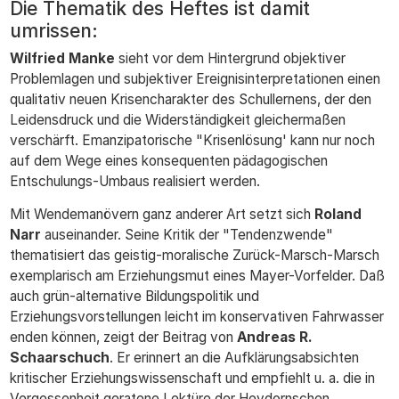
Die Thematik des Heftes ist damit
umrissen:
Wilfried Manke
sieht vor dem Hintergrund objektiver
Problemlagen und subjektiver Ereignisinterpretationen einen
qualitativ neuen Krisencharakter des Schullernens, der den
Leidensdruck und die Widerständigkeit gleichermaßen
verschärft. Emanzipatorische "Krisenlösung' kann nur noch
auf dem Wege eines konsequenten pädagogischen
Entschulungs-Umbaus realisiert werden.
Mit Wendemanövern ganz anderer Art setzt sich
Roland
Narr
auseinander. Seine Kritik der "Tendenzwende"
thematisiert das geistig-moralische Zurück-Marsch-Marsch
exemplarisch am Erziehungsmut eines Mayer-Vorfelder. Daß
auch grün-alternative Bildungspolitik und
Erziehungsvorstellungen leicht im konservativen Fahrwasser
enden können, zeigt der Beitrag von
Andreas R.
Schaarschuch
. Er erinnert an die Aufklärungsabsichten
kritischer Erziehungswissenschaft und empfiehlt u. a. die in
Vergessenheit geratene Lektüre der Heydornschen