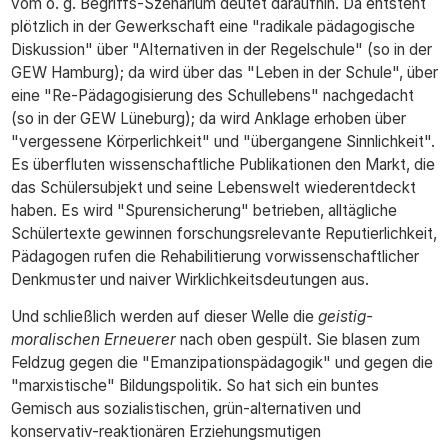
vom o. g. Begriffs-Szenarium deutet daraufhin. Da entsteht
plötzlich in der Gewerkschaft eine "radikale pädagogische
Diskussion" über "Alternativen in der Regelschule" (so in der
GEW Hamburg); da wird über das "Leben in der Schule", über
eine "Re-Pädagogisierung des Schullebens" nachgedacht
(so in der GEW Lüneburg); da wird Anklage erhoben über
"vergessene Körperlichkeit" und "übergangene Sinnlichkeit".
Es überfluten wissenschaftliche Publikationen den Markt, die
das Schülersubjekt und seine Lebenswelt wiederentdeckt
haben. Es wird "Spurensicherung" betrieben, alltägliche
Schülertexte gewinnen forschungsrelevante Reputierlichkeit,
Pädagogen rufen die Rehabilitierung vorwissenschaftlicher
Denkmuster und naiver Wirklichkeitsdeutungen aus.
Und schließlich werden auf dieser Welle die
geistig-
moralischen Erneuerer
nach oben gespült. Sie blasen zum
Feldzug gegen die "Emanzipationspädagogik" und gegen die
"marxistische" Bildungspolitik. So hat sich ein buntes
Gemisch aus sozialistischen, grün-alternativen und
konservativ-reaktionären Erziehungsmutigen