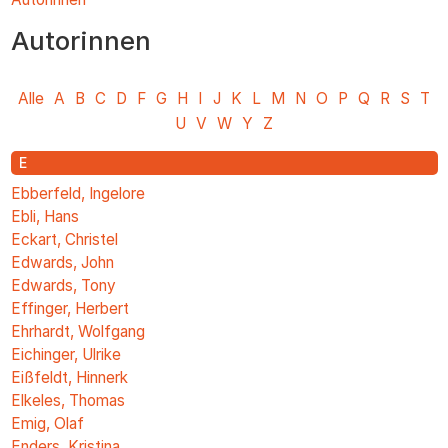
You
zum
are
Autorinnen
Inhalt
here
Alle
A
B
C
D
F
G
H
I
J
K
L
M
N
O
P
Q
R
S
T
U
V
W
Y
Z
E
Ebberfeld, Ingelore
Ebli, Hans
Eckart, Christel
Edwards, John
Edwards, Tony
Effinger, Herbert
Ehrhardt, Wolfgang
Eichinger, Ulrike
Eißfeldt, Hinnerk
Elkeles, Thomas
Emig, Olaf
Enders, Kristina