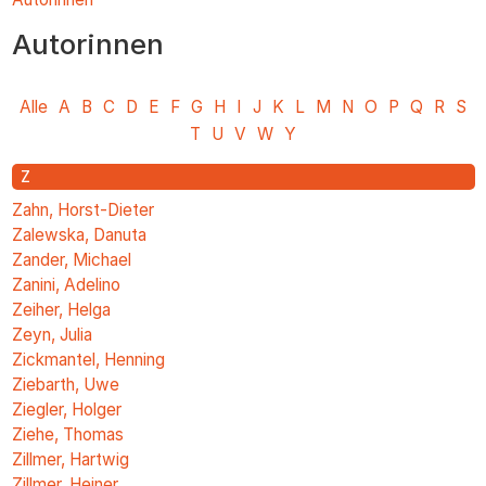
You
zum
are
Autorinnen
Inhalt
here
Alle
A
B
C
D
E
F
G
H
I
J
K
L
M
N
O
P
Q
R
S
T
U
V
W
Y
Z
Zahn, Horst-Dieter
Zalewska, Danuta
Zander, Michael
Zanini, Adelino
Zeiher, Helga
Zeyn, Julia
Zickmantel, Henning
Ziebarth, Uwe
Ziegler, Holger
Ziehe, Thomas
Zillmer, Hartwig
Zillmer, Heiner